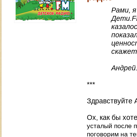
Рами, 
Дети.F
казалос
показа
ценнос
скажет
Андрей
***
Здравствуйте 
Ох, как бы хот
усталый после п
поговорим на т