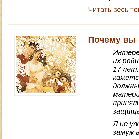
Читать весь те
Почему вы 
Интере
их род
17 лет
кажетс
должны
матери
принял
защища
Я не у
замуж в