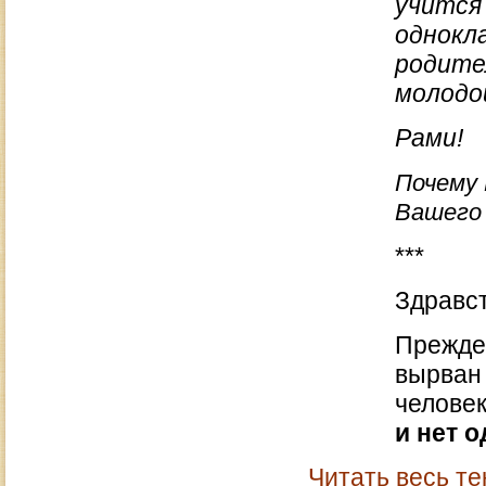
учится
однокл
родите
молодой
Рами!
Почему 
Вашего 
***
Здравст
Прежде 
вырван
челове
и нет о
Читать весь те