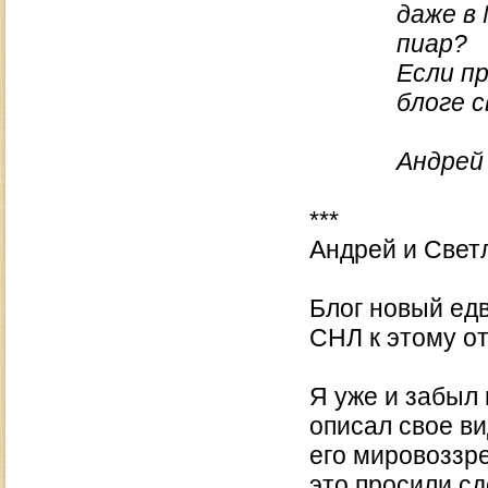
даже в
пиар?
Если пр
блоге 
Андрей
***
Андрей и Свет
Блог новый едв
СНЛ к этому от
Я уже и забыл 
описал свое ви
его мировоззре
это просили сд