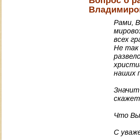
Вопрос о р
Владимиро
Рами, В
мирово
всех г
Не так
развелс
христиа
наших 
Значит
скажет
Что Вы
С уваж