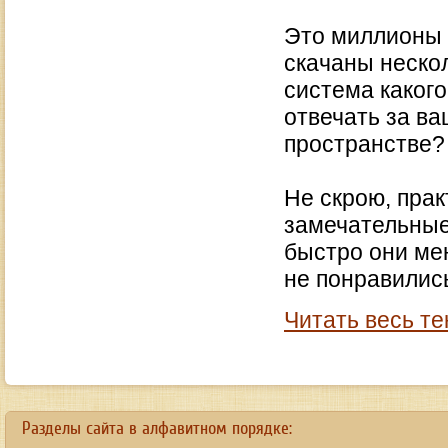
Это миллионы 
скачаны неско
система какого
отвечать за в
пространстве
Не скрою, пра
замечательные 
быстро они мен
не понравились
Читать весь те
a
new
https://www.bestreplicawatchsite.org
Разделы сайта в алфавитном порядке:
online.
date