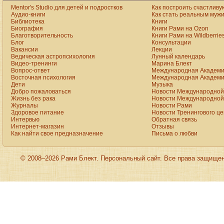
watches
Mentor's Studio для детей и подростков
Как построить счастливу
for
men
Аудио-книги
Как стать реальным муж
on
Библиотека
Книги
the
Биография
Книги Рами на Ozon
best
Благотворительность
Книги Рами на Wildberrie
replica
Блог
Консультации
site.
Вакансии
Лекции
aaa+
www.vibratorstoy.com
Ведическая астропсихология
Лунный календарь
at
Видео-тренинги
Марина Блект
our
Вопрос-ответ
Международная Академи
online
Восточная психология
Международная Академи
shop
Дети
Музыка
for
Добро пожаловаться
Новости Международной 
sale.
rolex
Жизнь без рака
Новости Международной 
click
Журналы
Новости Рами
to
Здоровое питание
Новости Тренингового ц
find
Интервью
Обратная связь
out
Интернет-магазин
Отзывы
more
Как найти свое предназначение
Письма о любви
presents
the
astounding
excellence
of
© 2008–2026 Рами Блект. Персональный сайт. Все права защище
the
trademark
crystallization.
we
supply
the
high
quality
oris
aquis
date