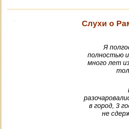
Слухи о Ра
Я полго
полностью и
много лет из
тол
разочаровалис
в город, 3 г
не сдер