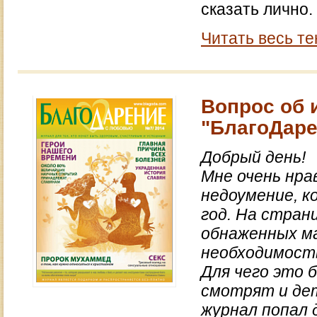
сказать лично. 
Читать весь те
Вопрос об 
"БлагоДар
Добрый день!
Мне очень нра
недоумение, к
год. На стра
обнаженных ма
необходимост
Для чего это 
смотрят и де
журнал попал д