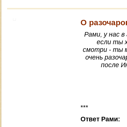
О разочаро
Рами, у нас в
если ты 
смотри - ты м
очень разоча
после И
***
Ответ Рами: