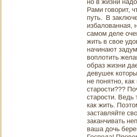
но в жизни надо
Рами говорит, ч
путь. В заключ
избалованная, н
самом деле оче
жить в свое удо
начинают задум
воплотить жела
образ жизни дае
девушек которы
не понятно, как
старости??? По
старости. Ведь 
как жить. Поэт
заставляйте св
заканчивать не
ваша дочь бере
Господа! Прове