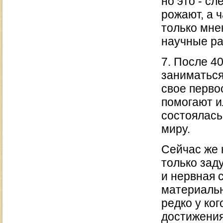
но это - с
рожают, а ч
только мне
научные ра
7. После 4
заниматься
свое перво
помогают и
состоялась
миру.
Сейчас же 
только зад
и нервная с
материальн
редко у ко
достижения