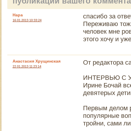
публикации вашего коммент
Нара
спасибо за отве
16.01.2013 10:33:24
Переживаю тоже
человек мне ров
этого хочу и уже
Анастасия Хрущинская
От редактора са
22.01.2013 11:23:14
ИНТЕРВЬЮ С 
Ирине Бочай вс
девятерых дети
Первым делом р
популярные вопр
тройни, сами л