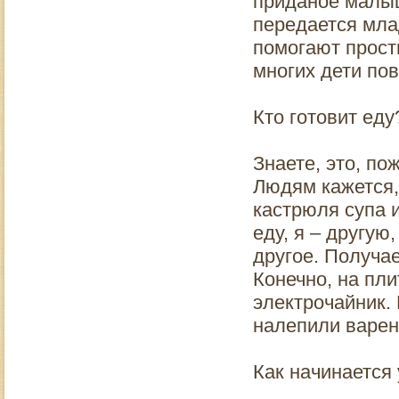
приданое малыш
передается мла
помогают прост
многих дети по
Кто готовит ед
Знаете, это, по
Людям кажется, 
кастрюля супа 
еду, я – другую
другое. Получае
Конечно, на пл
электрочайник.
налепили варени
Как начинается