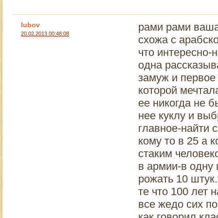
lubov
рами рами ваша
20.02.2013 00:48:08
схожа с арабско
что интересно-н
одна рассказыв
замуж и первое 
которой мечтала
ее никогда не б
нее куклу и вы
главное-найти с
кому то в 25 а 
стаким человек
в армии-в одну 
рожать 10 штук.
те что 100 лет 
все жедо сих п
как говорил кл