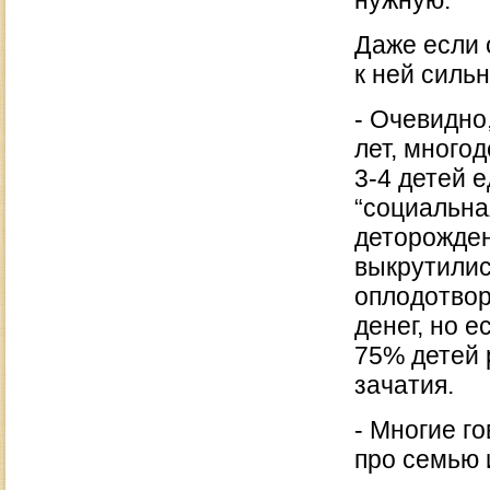
нужную.
Даже если 
к ней силь
- Очевидно
лет, много
3-4 детей е
“социальна
деторожден
выкрутилис
оплодотвор
денег, но 
75% детей 
зачатия.
- Многие го
про семью 