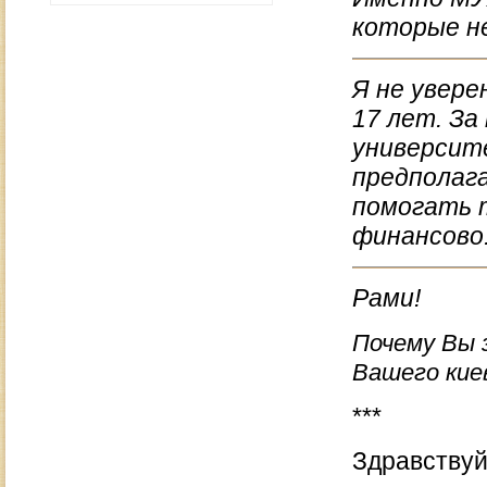
которые н
Я не увере
17 лет. За
университе
предполага
помогать т
финансово
Рами!
Почему Вы з
Вашего кие
***
Здравствуй