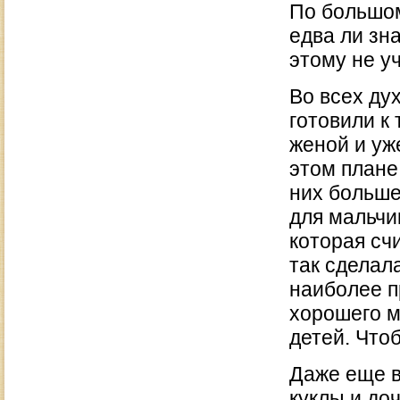
По большом
едва ли зна
этому не уч
Во всех ду
готовили к
женой и уж
этом плане
них больше
для мальчи
которая сч
так сделал
наиболее п
хорошего м
детей. Что
Даже еще в
куклы и доч