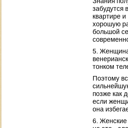
Знания пол
забудутся в
квартире и
хорошую ра
большой се
современно
5. Женщина
венерианс
тонком тел
Поэтому вс
сильнейшую
позже как 
если женщи
она избегае
6. Женские