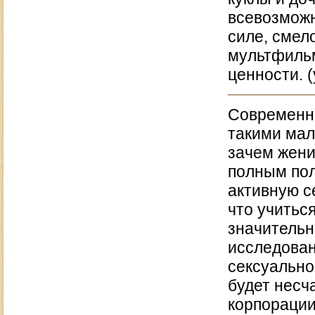
всевозможн
силе, смел
мультфиль
ценности. (
Современны
такими мал
зачем жени
полным полн
активную с
что учитьс
значительн
исследован
сексуально 
будет несч
корпорации