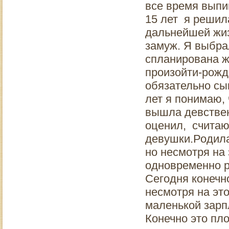
все время выпи
15 лет я решила
дальнейшей жиз
замуж. Я выбрал
спланирована ж
произойти-рожде
обязательно сы
лет я понимаю, 
вышла девствен
оценил, считаю 
девушки.Родила
но несмотря на 
одновременно р
Сегодня конечн
несмотря на эт
маленькой зарп
Конечно это пло