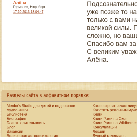
Алёна
Подсознательно
Германия, Нюрнберг
уже позже то на
17.10.2013 18:04:47
только с вами 
великой силы. 
сложно, но ваши
Спасибо вам за 
С великим уваж
Алёна.
a
new
https://www.bestreplicawatchsite.org
Разделы сайта в алфавитном порядке:
online.
date
watches
Mentor's Studio для детей и подростков
Как построить счастливу
for
men
Аудио-книги
Как стать реальным муж
on
Библиотека
Книги
the
Биография
Книги Рами на Ozon
best
Благотворительность
Книги Рами на Wildberrie
replica
Блог
Консультации
site.
Вакансии
Лекции
aaa+
www.vibratorstoy.com
Ведическая астропсихология
Лунный календарь