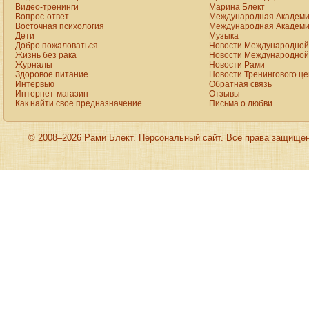
at
Видео-тренинги
Марина Блект
our
Вопрос-ответ
Международная Академи
online
Восточная психология
Международная Академи
shop
Дети
Музыка
for
Добро пожаловаться
Новости Международной 
sale.
rolex
Жизнь без рака
Новости Международной 
click
Журналы
Новости Рами
to
Здоровое питание
Новости Тренингового ц
find
Интервью
Обратная связь
out
Интернет-магазин
Отзывы
more
Как найти свое предназначение
Письма о любви
presents
the
astounding
excellence
of
© 2008–2026 Рами Блект. Персональный сайт. Все права защище
the
trademark
crystallization.
we
supply
the
high
quality
oris
aquis
date
replica
site:forums.watchuseek.com
with
cheap
price.
this
is
actually
backed