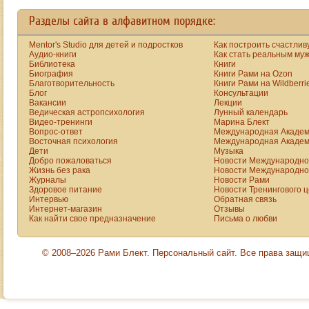
ДЕТЬМИ. НА ПОЛКЕ
как : матери
У МЕНЯ
Разделы сайта в алфавитном порядке:
оставляют детей ,
ПРАКТИЧЕСКИ ВСЕ
отдают в детские
ВАШИ КНИГИ, Я ИХ
Mentor's Studio для детей и подростков
Как построить счастлив
дома , дети
Аудио-книги
Как стать реальным му
ДОБРОСОВЕСТНО
Библиотека
Книги
забывают
ПРОЧИТАЛ И
Биография
Книги Рами на Ozon
родителей. Куда ,
ОТНОШУСЬ К ВАМ
Благотворительность
Книги Рами на Wildberri
что и как с этим
Блог
Консультации
КАК К УЧИТЕЛЮ.
Вакансии
Лекции
бороться ?
НО МЕНЯ ПЕЧАЛИТ
Ведическая астропсихология
Лунный календарь
- Чем позже
ТОТ ФАКТ, ЧТО ВЫ
Видео-тренинги
Марина Блект
ребенок начнет
Вопрос-ответ
Международная Академ
ВСЕ БОЛЬШЕ И
Восточная психология
Международная Академ
заниматься сексом
БОЛЬШЕ
Дети
Музыка
, чем меньше
Добро пожаловаться
«КОММЕРЦИАЛИЗИРУЕТЕСЬ»
Новости Международной
начнет обращать
Жизнь без рака
Новости Международной
ЧТО ЛИ.
Журналы
Новости Рами
внимание на то
ИЗ ВАШЕГО ИМЕНИ
Здоровое питание
Новости Тренингового 
что
Интервью
Обратная связь
УЖЕ БРЕНД КАКОЙ-
Интернет-магазин
пропагандируют
Отзывы
ТО СДЕЛАЛИ.
Как найти свое предназначение
Письма о любви
нам с Запада, тем
он здоровее будет
. Как нужно это
© 2008–2026 Рами Блект. Персональный сайт. Все права защ
правильно сделать
, поставить это в
системе
образования ?