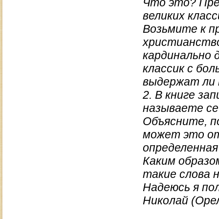
Что это? Пре
великих клас
Возьмите к п
христианство
кардинально 
классик с бол
выдержат ли 
2. В книге з
называете се
Объясните, п
может это от
определенная
Каким образо
такие слова н
Надеюсь я по
Николай (Оре