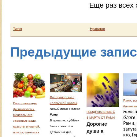
Еще раз всех
Tweet
Нравится
Предыдущие запи
Фоторепортаж с
Рами, вы
необычной школы
Вы готовы ради
бизнесм
Новый пост в блоге
физического и
Новый
ПОЗДРАВЛЕНИЕ С
Рами
ментального
блоге
8 МАРТА ОТ РАМИ
В прошлую субботу
здоровья, ради
Рами, 
Дорогие
были с женой и
красоты внешней,
запута
души в
детьми на дне
присоединиться к
кто, Г