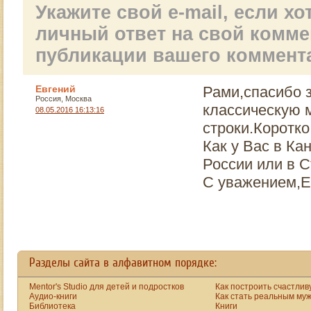
Это одно из орудий
Укажите свой e-mail, если х
духовного и,
следовательно,
личный ответ на свой комм
физического
публикации вашего коммент
геноцида:
оклеветать, нагнать
страха, чтобы люди
Евгений
Рами,спасибо з
боялись заниматься
Россия, Москва
классическую 
саморазвитием.
08.05.2016 16:13:16
Причем
строки.Коротко
используются самые
Как у Вас в К
грязные
психологические и
России или в 
НЛП-шные техники.
С уважением,Е
Возьмите любой
ролик про секты, все
это легко можно
увидеть.
В такого рода виде
Разделы сайта в алфавитном порядке:
обязательно
показывают
Mentor's Studio для детей и подростков
Как построить счастлив
страшилки, в
Аудио-книги
Как стать реальным му
основном про Аум
Библиотека
Книги