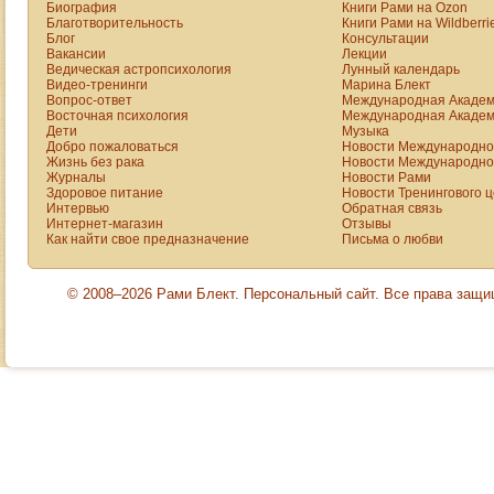
Биография
Книги Рами на Ozon
Синрике, Белое
Благотворительность
Книги Рами на Wildberri
братство и ту
Блог
Консультации
Вакансии
организацию,
Лекции
Ведическая астропсихология
Лунный календарь
трагичная история
Видео-тренинги
Марина Блект
которой дается
Вопрос-ответ
Международная Академ
Восточная психология
Международная Академ
ниже.
Дети
Музыка
Добро пожаловаться
Новости Международной
Жизнь без рака
Новости Международной
Журналы
Новости Рами
Здоровое питание
Новости Тренингового 
Интервью
Обратная связь
Интернет-магазин
Отзывы
Как найти свое предназначение
Письма о любви
© 2008–2026 Рами Блект. Персональный сайт. Все права защ