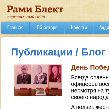
Главная
Об авторе
Новости
Ауди
Публикации / Блог
День Побе
Всегда славны
офицеров восп
несмотря на т
своего народа
А подвиг, жер