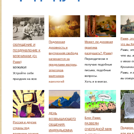
Рами, эт
Подлинная
Может ли духовная
что вы К
ОБРАЩЕНИЕ И
духовность и
практика
Рами, эт
ПОЗДРАВЛЕНИЕ К
внутренняя свобода
разрушать? (Рами)
что вы, 
МУЖЧИНАМ! (От
начинается за
Периодически я
и ваши 
Рами)
пределами матриц,
получаю подобные
Кришна
МУЖИКИ!
эгрегоров,
письма, подобные
Рами, я 
Устройте себе
маятников,
вопросы.
вы говор
праздник на всю
идеологий
Хоть и в книгах,
вне рели
жизнь!
политических и
семинарах,
мне сказ
Чтоб в
религиозных
журналах на них
Кришнаит
вашей(нашей)
организаций
уже отвечено, я
это? Для
жизни доминировал
Подлинная
чувствую себя в
важно. Ч
успех, здоровье и
духовность и
какой-то степени
связывае
счастье!
ДЕНЬ
внутренняя свобода
ответственным,
Блог Рами:
кришнаи
И после этой жизни
ВОЗВЫШАЮЩЕГО
начинается за
когда люди после
Россия и другие
РАЗВЕЯН
Антон, М
пришло более
ОБЩЕНИЯ:
пределами матриц,
моих книг
Подарок 
страны под
ОЧЕРЕДНОЙ МИФ
высокое рождение
ИНДРАДЬЮМНА
эгрегоров,
становятся
или как я
влиянием оружия