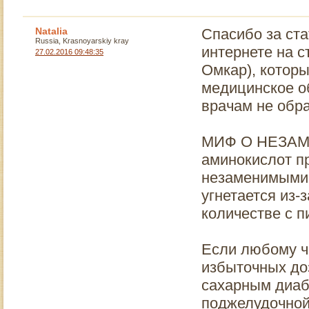
и потребителя,
Синрике, Белое
алкоголика.
братство и ту
Natalia
Спасибо за ста
Подобные фильмы
организацию,
Russia, Krasnoyarskiy kray
интернете на с
способны
27.02.2016 09:48:35
трагичная история
разрушить лучшую
которой дается
Омкар), котор
семью и в итоге -
ниже.
медицинское об
все общество.
врачам не обр
МИФ О НЕЗАМ
аминокислот п
незаменимыми 
угнетается из-
количестве с п
Если любому ч
избыточных доз
сахарным диабе
поджелудочной