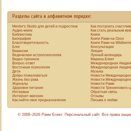
Разделы сайта в алфавитном порядке:
Mentor's Studio для детей и подростков
Как построить счастлив
Аудио-книги
Как стать реальным му
Библиотека
Книги
Биография
Книги Рами на Ozon
Благотворительность
Книги Рами на Wildberri
Блог
Консультации
Вакансии
Лекции
Ведическая астропсихология
Лунный календарь
Видео-тренинги
Марина Блект
Вопрос-ответ
Международная Академ
Восточная психология
Международная Академ
Дети
Музыка
Добро пожаловаться
Новости Международной
Жизнь без рака
Новости Международной
Журналы
Новости Рами
Здоровое питание
Новости Тренингового 
Интервью
Обратная связь
Интернет-магазин
Отзывы
Как найти свое предназначение
Письма о любви
© 2008–2026 Рами Блект. Персональный сайт. Все права защ