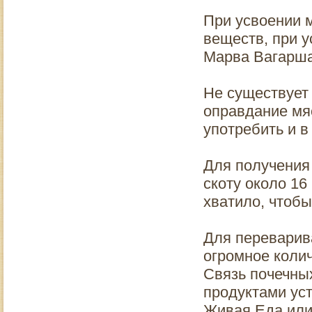
При усвоении 
веществ, при 
Марва Вагарша
Не существует 
оправдание мя
употребить и 
Для получения
скоту около 16
хватило, чтобы
Для переварив
огромное колич
Связь почечны
продуктами ус
Живая Еда или