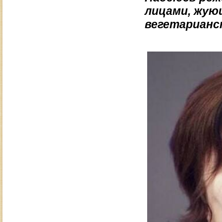
лицами, жую
вегетарианст