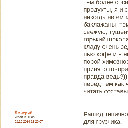
тем более сос
продукты, я и 
никогда не ем 
баклажаны, том
свежую, тушен
горький шокола
кладу очень ре
пью кофе и в н
порой химознос
принято говорит
правда ведь?)
перед тем как 
читать составы
Дмитрий
Рашид типично
украина, киев
для грузчика.
02.10.2016 12:23:07