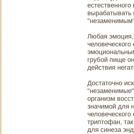
естественного 
вырабатывать и
"незаменимым"
Любая эмоция, 
человеческого 
эмоциональным
грубой пище о
действия нега
Достаточно ис
"незаменимые"
организм восс
значимой для 
человеческого
триптофан, так
для синеза эн