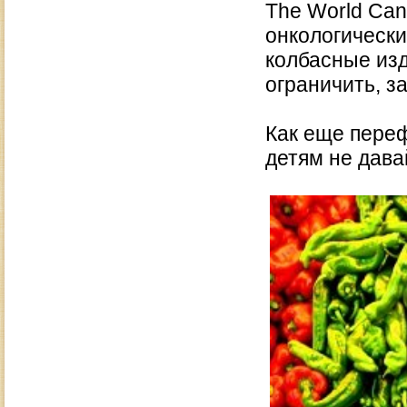
The World Can
онкологически
колбасные изд
ограничить, з
Как еще переф
детям не дав