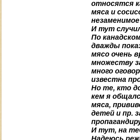
относятся ка
мяса и сосис
незаменимо
И тут случи
По канадском
дважды показ
мясо очень в
множеству з
много огово
известна про
Но те, кто д
кем я общалс
мяса, привив
детей и пр. 
пропагандир
И тут, на т
Надеюсь реж