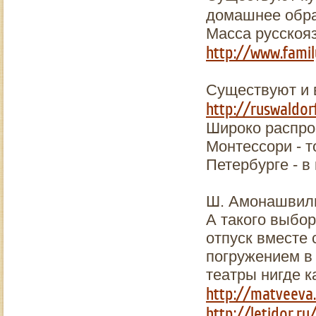
домашнее обра
Масса русскоя
http://www.famil
Существуют и
http://ruswaldor
Широко распро
Монтессори - то
Петербурге - в
Ш. Амонашвили
А такого выбор
отпуск вместе 
погружением в
театры нигде к
http://matveeva.
http://letidor.r