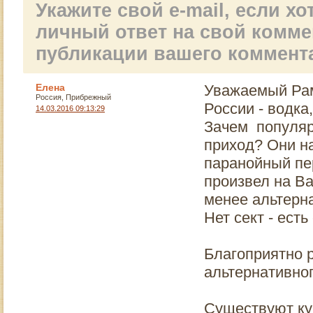
Укажите свой e-mail, если х
опыта.
нескольк
понял, чт
личный ответ на свой комм
«произв
публикации вашего коммент
искусств
преврати
человека
Елена
Уважаемый Рам
примитив
Россия, Прибрежный
развращ
России - водка
14.03.2016 09:13:29
бескульт
Зачем популяр
создание
приход? Они на
и потреб
алкоголи
паранойный пе
Подобны
произвел на Ва
способн
разруши
менее альтерн
семью и в
Нет сект - есть
все обще
Благоприятно 
альтернативно
Существуют ку