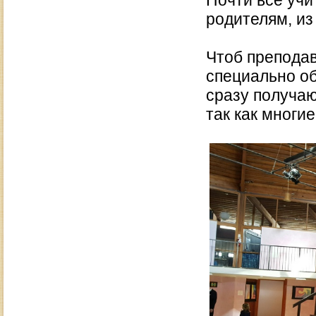
Почти все учи
родителям, из
Чтоб преподав
специально об
сразу получаю
так как многи