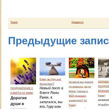
Tweet
Нравится
Предыдущие запи
Рами, вы Гуру или
ОБРАЩЕ
Неужели мы дожили
бизнесмен?
ПОЗДРА
до момента, когда
Новый пост в
ПОЗДРАВЛЕНИЕ С
МУЖЧИНА
врачи, ученые и
блоге Рами
8 МАРТА ОТ РАМИ
Рами)
ВОЗ признают
Рами, я
Дорогие
МУЖИКИ
очевидное? (от
запутался, вы
души в
Устройте
Рами)
кто, Гуру или