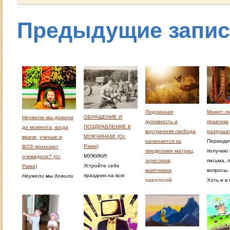
Предыдущие запи
Подлинная
Может ли
ОБРАЩЕНИЕ И
Неужели мы дожили
духовность и
практика
ПОЗДРАВЛЕНИЕ К
до момента, когда
внутренняя свобода
разрушат
МУЖЧИНАМ! (От
врачи, ученые и
начинается за
Периодич
Рами)
ВОЗ признают
пределами матриц,
получаю
МУЖИКИ!
очевидное? (от
эгрегоров,
письма, 
Устройте себе
Рами)
маятников,
вопросы
праздник на всю
Неужели мы дожили
идеологий
Хоть и в 
жизнь!
до момента, когда
политических и
семинара
Чтоб в
врачи, ученые и
религиозных
журналах
вашей(нашей)
ВОЗ признают
организаций
уже отве
жизни доминировал
очевидное?
Подлинная
чувствую
успех, здоровье и
Пост в блоге Рами
духовность и
какой-то