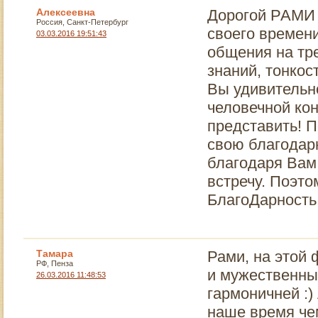
В такого
освободительной
Алексеевна
Дорогой РАМИ 
примитивное,
обязате
армии. Но это
Россия, Санкт-Петербург
развращенное,
показыв
своего времени
отдельная тема...
03.03.2016 19:51:43
бескультурное
страшилк
общения на тр
создание, в эгоиста
основном
и потребителя,
знаний, тонкос
Синрике,
алкоголика.
братство
Вы удивительн
Подобные фильмы
организ
человечной ко
способны
трагична
разрушить лучшую
представить! 
которой 
семью и в итоге -
ниже.
свою благодарн
все общество.
благодаря Вам
встречу. Поэто
БлагоДарность
Тамара
Рами, на этой
РФ, Пенза
и мужественны
26.03.2016 11:48:53
гармоничней :)
наше время че