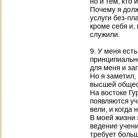
но и тем, кто 
Почему я долж
услуги без-пл
кроме себя и,
служили.
9. У меня ест
принципиальн
для меня и з
Но я заметил,
высшей общест
На востоке Гур
появляются уч
вели, и когда
В моей жизни 
ведение учени
требует больш