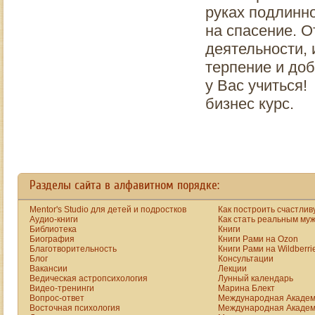
руках подлинн
на спасение. 
деятельности,
терпение и до
у Вас учиться!
бизнес курс.
Разделы сайта в алфавитном порядке:
Mentor's Studio для детей и подростков
Как построить счастлив
Аудио-книги
Как стать реальным му
Библиотека
Книги
Биография
Книги Рами на Ozon
Благотворительность
Книги Рами на Wildberri
Блог
Консультации
Вакансии
Лекции
Ведическая астропсихология
Лунный календарь
Видео-тренинги
Марина Блект
Вопрос-ответ
Международная Академ
Восточная психология
Международная Академ