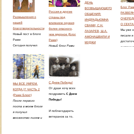
счастье!
ДЕНЬ
внутренняя свобода
ответств
Блог Рам
И после этой жизни
На моей улице
ВОЗВЫШАЮЩЕГО
начинается за
когда лю
Россия и другие
РАЗВЕЯ
пришло более
праздник! Мне не
ОБЩЕНИЯ:
пределами матриц,
моих кни
Размышления о
страны под
ОЧЕРЕД
высокое рождение
верится, что я
ИНДРАДЬЮМНА
эгрегоров,
становят
нашей
влиянием оружия
О СЕКТА
или освобождение.
дожил до этого!
СВАМИ, С.Н.
маятников,
последо
благотворительности
более опасного,
Мы уже н
На протяжении
ЛАЗАРЕВ, Ш.А.
идеологий
какой-ли
Новый пост в блоге
чем ядерное (Блог
писали и
многих лет я
АМОНАШВИЛИ И
политических и
конфесси
Рами
Рами)
достаточ
привык, что ко мне
МУДЖИ
религиозных
Сегодня получил
Новый блог Рами
системно
относятся как к
ДЕНЬ
организаций
отчет от одного из
Совсем не случайно
разбирал
неучу, который не
ВОЗВЫШАЮЩЕГО
наших активистов,
происходят разные
о религи
знает, что без мяса
ОБЩЕНИЯ:
Новый пост в блоге
замечательной
конфликты,
сектах
), 
и сосисок человек
ИНДРАДЬЮМНА
Рам
и
Анжелики
мятежи, всякие
миф о се
умрет, что там есть
СВАМИ, С.Н.
Понаморевой, о
неурядицы,
особенн
что-то
ЛАЗАРЕВ, Ш.А.
проделанной за
политические
тоталита
незаменимое…
АМОНАШВИЛИ И
С Днем Победы!
МЫ ВСЕ УМРЕМ.
месяц работе.
дрязги,
придумал
МУДЖИ
От души хочу всех
КОГДА:)? ЧАСТЬ 2
экономические
океаном 
поздравить
С Днем
(Рами Блект)
кризисы. Все
в сознан
Странно, но этот
Победы!
После первого
обусловлено, в
прежде в
блок как-то не шел
поста в моем блоге
конечном счете,
России. 
больше месяца,
И поблагодарить
я получил
духовным
чтобы ос
хотя планировал
ветеранов за то,
множество писем и
состояние нации.
духовное
его написать
что мы выросли в
комментариев, в
Профессор А.И.
нравстве
быстро и давно.
мирной обстановке.
основном довольно
Осипов
психолог
Намного легче
Гитлер не скрывал,