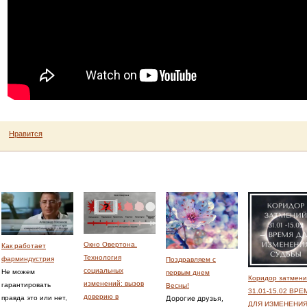
Нравится
Окно Овертона.
Как работает
Технология
фарминдустрия
Поздравляем с
социальных
Не можем
первым днем
Коридор затмен
изменений: вызов
гарантировать
Весны!
31.01-15.02 ВРЕ
доверию в
правда это или нет,
Дорогие друзья,
ДЛЯ ИЗМЕНЕНИ