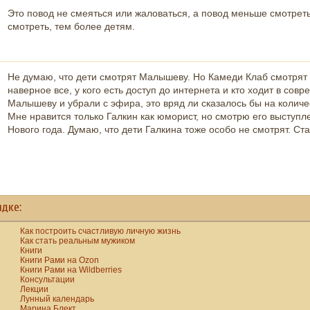
Это повод не смеяться или жаловаться, а повод меньше смотреть
виды
смотреть, тем более детям.
деятельности.
Не думаю, что дети смотрят Малышеву. Но Камеди Клаб смотрят
наверное все, у кого есть доступ до интернета и кто ходит в сов
Малышеву и убрали с эфира, это вряд ли сказалось бы на колич
Мне нравится только Галкин как юморист, но смотрю его выступл
Нового года. Думаю, что дети Галкина тоже особо не смотрят. Ст
ядке:
Как построить счастливую личную жизнь
Как стать реальным мужиком
Книги
Книги Рами на Ozon
Книги Рами на Wildberries
Консультации
Лекции
Лунный календарь
Марина Блект