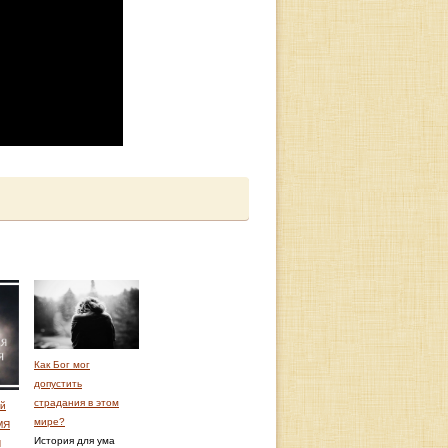
Как Бог мог
допустить
страдания в этом
ий
мире?
МЯ
История для ума
Я