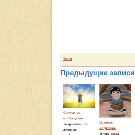
Tweet
Предыдущие записи
О духовном
пробуждении
О пользе
Ты думаешь, что
медитаций
духовное
Теперь, когда