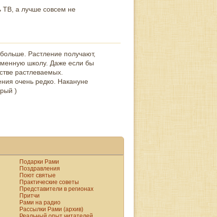
 ТВ, а лучше совсем не
 больше. Растление получают,
ременную школу. Даже если бы
естве растлеваемых.
ения очень редко. Накануне
арый )
Подарки Рами
Поздравления
Поют святые
Практические советы
Представители в регионах
Притчи
Рами на радио
Рассылки Рами (архив)
Реальный опыт читателей