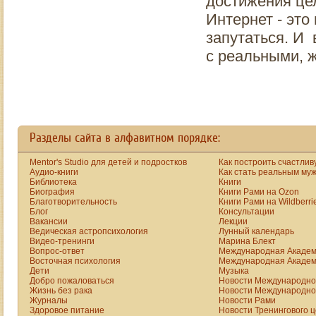
достижения це
Интернет - это
запутаться. И 
с реальными,
Разделы сайта в алфавитном порядке:
Mentor's Studio для детей и подростков
Как построить счастлив
Аудио-книги
Как стать реальным му
Библиотека
Книги
Биография
Книги Рами на Ozon
Благотворительность
Книги Рами на Wildberri
Блог
Консультации
Вакансии
Лекции
Ведическая астропсихология
Лунный календарь
Видео-тренинги
Марина Блект
Вопрос-ответ
Международная Академ
Восточная психология
Международная Академ
Дети
Музыка
Добро пожаловаться
Новости Международной
Жизнь без рака
Новости Международной
Журналы
Новости Рами
Здоровое питание
Новости Тренингового 