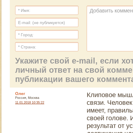
Центре» (которым
Всемирную
руководит некий
организацию
Оггард, уже
здравоохранения
объявленный за
противодействовать
свою деятельность
ограничению их
«персоной нон
продажи. «Вечерка»
грата» в целом
поинтересовалась
ряде стран).
отношением к этой
проблеме у одного
из главных
защитников прав
Укажите свой e-mail, если х
потребителей.
личный ответ на свой комм
публикации вашего коммент
Олег
Клиповое мышл
Россия, Москва
связи. Человек 
11.01.2018 10:35:22
имеет, правиль
своей голове. И
результат от у