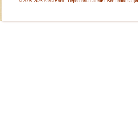
© 2008–2026 Рами Блект. Персональный сайт. Все права защ
коммерческие
времена, когда
врачи стали на
перебой кричать,
что УЗИ –
безвредная штука и
очень необходима,
в особенности для
изучения
беременности. Что
в СССР не было
науки, а так, дурака
валяли, а вот на
западе – прогресс.