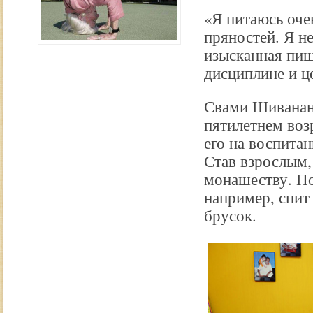
«Я питаюсь оче
пряностей. Я н
изысканная пища
дисциплине и ц
Свами Шивананда
пятилетнем воз
его на воспита
Став взрослым,
монашеству. По
например, спит
брусок.