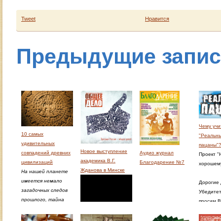
Tweet
Нравится
Предыдущие запи
Чему учи
10 самых
"Реальн
удивительных
пацаны"
Новое выступление
совпадений древних
Аудио журнал
Проект "
академика В.Г.
цивилизаций
Благодарение №7
хорошем
Жданова в Минске
На нашей планете
имеется немало
Дорогие 
загадочных следов
Убедите
прошлого, тайна
просим В
которых так и не
максима
разгадана. Но
распрост