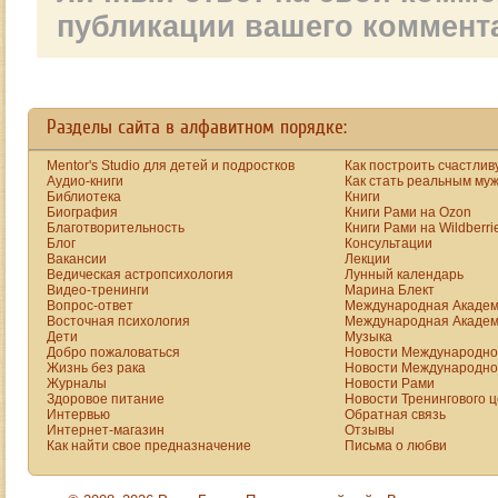
человеческий
или Гени
публикации вашего коммент
организм,
внушаю
добиваясь
человеку
получения
крестьяне
«дальних»
домовом
результатов, то
жителей
Разделы сайта в алфавитном порядке:
есть: будущих
ночными
последствий с
кошмара
Mentor's Studio для детей и подростков
Как построить счастлив
организмом. В
Аудио-книги
Как стать реальным му
Домашни
Библиотека
Книги
среднем
нашего 
Биография
Книги Рами на Ozon
длительность таких
Благотворительность
Книги Рами на Wildberri
вполне
исследований
Блог
Консультации
материал
Вакансии
Лекции
растягивалась от
это теле
Ведическая астропсихология
Лунный календарь
одного года (мыши)
Видео-тренинги
Марина Блект
Вопрос-ответ
до пяти лет. По
Международная Академ
Восточная психология
Международная Академ
законам СССР все
Дети
Музыка
кто сталкивался в
Добро пожаловаться
Новости Международной
Жизнь без рака
Новости Международной
своей работе с
Журналы
Новости Рами
применением УЗИ,
Здоровое питание
Новости Тренингового 
имели привилегии в
Интервью
Обратная связь
Интернет-магазин
Отзывы
зарплате и т.д. (за
Как найти свое предназначение
Письма о любви
вредность).
Но вот пришли
рыночно-