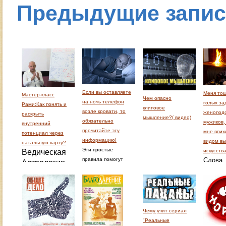
Предыдущие запи
Если вы оставляете
Меня тош
Мастер-класс
Чем опасно
на ночь телефон
голых за
Рами:Как понять и
клиповое
возле кровати, то
женопод
раскрыть
мышление?( видео)
обязательно
мужиков,
внутренний
прочитайте эту
мне впих
потенциал через
информацию!
видом вы
натальную карту?
Эти простые
Ведическая
искусств
правила помогут
Слова
Астрология
вам сохранить
извест
помогает
видеть
здоровье и
телеве
сильные
бодрость, избегать
вызвал
стороны
депрессии и иных
больш
человека, его
негативных
резона
Чему учит сериал
таланты и
последствий, не
то бла
"Реальные