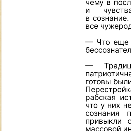
чему в пос
и чувства
в сознание.
все чужеро
— Что еще 
бессознате
— Традиц
патриотичн
готовы были
Перестройка
рабская ис
что у них н
сознания 
привыкли о
массовой и