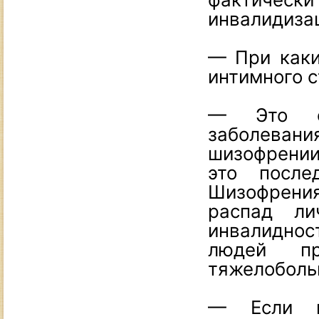
инвалидиза
— При каки
интимного 
— Это са
заболева
шизофрении
это после
Шизофрени
распад ли
инвалиднос
людей пр
тяжелоболь
— Если н