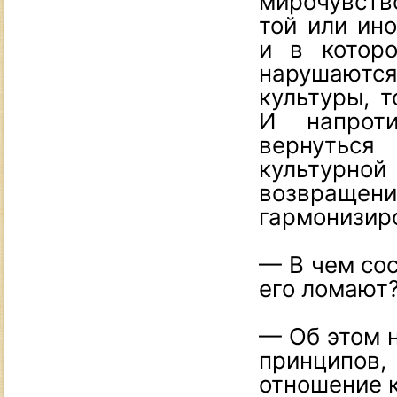
мирочувств
той или ино
и в котор
нарушаютс
культуры, т
И напрот
вернуться
культурно
возвращен
гармонизир
— В чем сос
его ломают
— Об этом н
принципов
отношение к