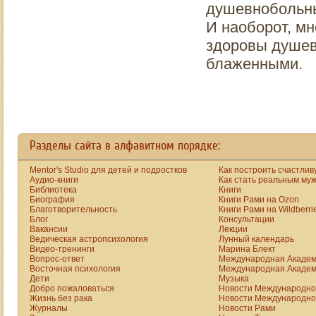
душевнобольных
И наоборот, м
здоровы душев
блаженными.
Разделы сайта в алфавитном порядке:
Mentor's Studio для детей и подростков
Как построить счастлив
Аудио-книги
Как стать реальным му
Библиотека
Книги
Биография
Книги Рами на Ozon
Благотворительность
Книги Рами на Wildberri
Блог
Консультации
Вакансии
Лекции
Ведическая астропсихология
Лунный календарь
Видео-тренинги
Марина Блект
Вопрос-ответ
Международная Академ
Восточная психология
Международная Академ
Дети
Музыка
Добро пожаловаться
Новости Международной
Жизнь без рака
Новости Международной
Журналы
Новости Рами