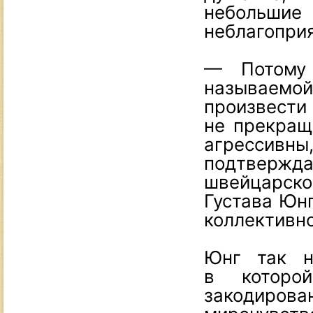
небольшие
неблагопри
— Потому
называемо
произвести
не прекращ
агрессивн
подтверж
швейцарско
Густава Юнг
коллективно
Юнг так н
в которо
закодиров