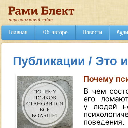
Главная
Об авторе
Новости
Ауди
Публикации / Это 
Почему пс
В чем сост
его ломают
у людей н
психологич
поведени