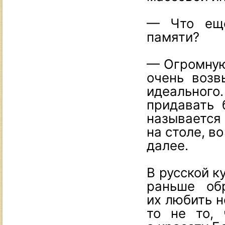
— Что еще
памяти?
— Огромную 
очень возв
идеального.
придавать 
называетс
на столе, во
далее.
В русской к
раньше об
их любить н
то не то, 