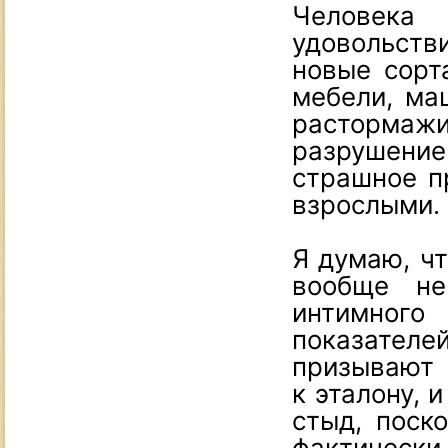
Человека 
удовольств
новые сорта
мебели, ма
расторма
разрушение
страшное п
взрослыми.
Я думаю, ч
вообще не
интимног
показателе
призываю
к эталону, 
стыд, поско
фактическ