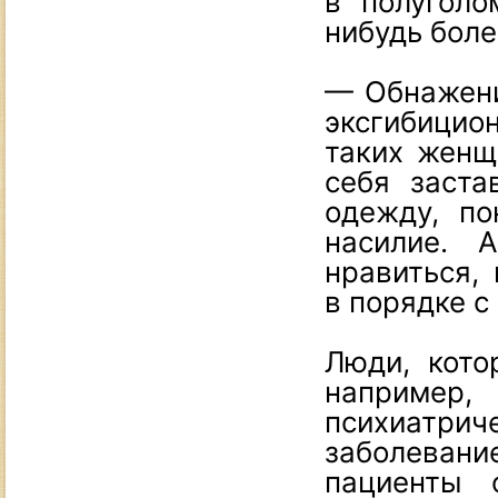
в полуголо
нибудь бол
— Обнажени
эксгибицио
таких женщ
себя заста
одежду, по
насилие. 
нравиться,
в порядке с
Люди, кото
например
психиатр
заболевани
пациенты 