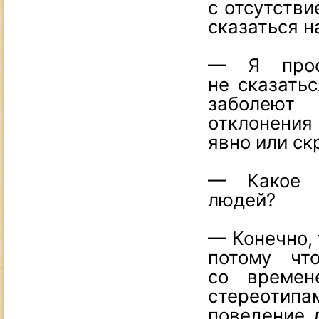
с отсутстви
сказаться н
— Я прос
не сказатьс
заболею
отклонения
явно или ск
— Какое с
людей?
— Конечно, 
потому чт
со времен
стереотипа
поведение 