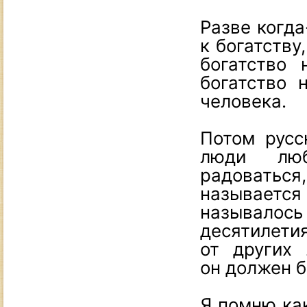
Разве когда
к богатству
богатство 
богатство 
человека.
Потом русс
люди люб
радоватьс
называется
называлос
десятилет
от других 
он должен б
Я помню как