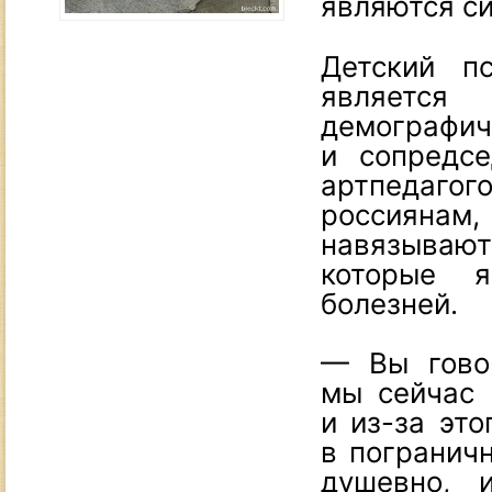
являются с
Детский п
являет
демогр
и сопредс
артпедагог
россиянам
навязываю
которые я
болезней.
— Вы говор
мы сейчас 
и из-за это
в пограничн
душевно, 