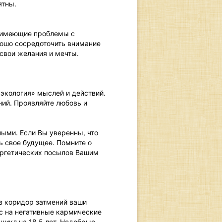
ятны.
 имеющие проблемы с
рошо сосредоточить внимание
 свои желания и мечты.
экология» мыслей и действий.
ий. Проявляйте любовь и
ыми. Если Вы уверенны, что
ь свое будущее. Помните о
нергетических посылов Вашим
 в коридор затмений ваши
с на негативные кармические
цикл на 18.5 лет. Недобрые