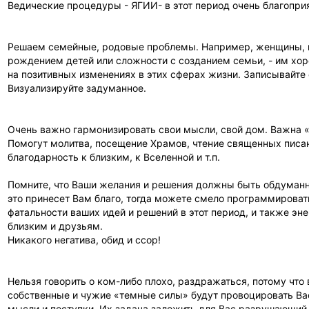
Ведические процедуры - ЯГИИ- в этот период очень благопри
Решаем семейные, родовые проблемы. Например, женщины,
рождением детей или сложности с созданием семьи, - им хо
на позитивных изменениях в этих сферах жизни. Записывайте
Визуализируйте задуманное.
Очень важно гармонизировать свои мысли, свой дом. Важна «
Помогут молитва, посещение Храмов, чтение священных писан
благодарность к близким, к Вселенной и т.п.
Помните, что Ваши желания и решения должны быть обдуманн
это принесет Вам благо, тогда можете смело программироват
фатальности ваших идей и решений в этот период, и также э
близким и друзьям.
Никакого негатива, обид и ссор!
Нельзя говорить о ком-либо плохо, раздражаться, потому что
собственные и чужие «темные силы» будут провоцировать Ва
мысли и поступки. Их задача заложить для Вас разрушающий 