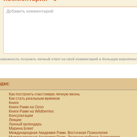
деятельнос
совпадений.
ь возможность получить личный ответ на свой комментарий и большую вероятно
ядке:
Как построить счастливую личную жизнь
Как стать реальным мужиком
Книги
Книги Рами на Ozon
Книги Рами на Wildberries
Консультации
Лекции
Лунный календарь
Марина Блект
Международная Академия Рами. Восточная Психология