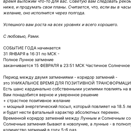
время выложим что-то для вас. Советую вам следовать реком
ниже, и продумать свои планы. Считается, что, если вы в час
желание, оно исполнится через полгода.
Успешного вам роста на всех уровнях и всего хорошего.
С любовью, Рами.
СОБЫТИЕ ГОДА начинается
31 ЯНВАРЯ в 16:31 по МСК -
Полное Лунное затмение
заканчивается 15 ФЕВРАЛЯ в 23:51 МСК Частичное Солнечное
Период между двумя затмениями - коридор затмений -
это УНИКАЛЬНОЕ ВРЕМЯ ДЛЯ ПОЗИТИВНОЙ ТРАНСФОРМАЦИ
Есть шанс кардинально собственными усилиями повлиять на
Вам понадобится верное и уверенное решение
+ страстное позитивное желание
= мощный энергетический посыл, который повлияет на 18.5 лет впе
и будет нести фатальный характер абсолютных перемен.
Временной коридор затмений между Лунным и Солнечным сос
Солнечные затмения бывают в новолуние, а лунные - в полно
количество затмений в году 5-6 раз.