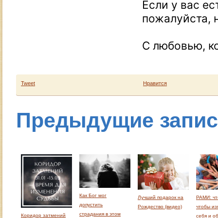
Если у вас е
пожалуйста, 
С любовью, к
Tweet
Нравится
Предыдущие запи
Как Бог мог
Лучший подарок на
РАМИ: чт
допустить
Рождество (видео)
чтобы из
страдания в этом
Коридор затмений
себя и о