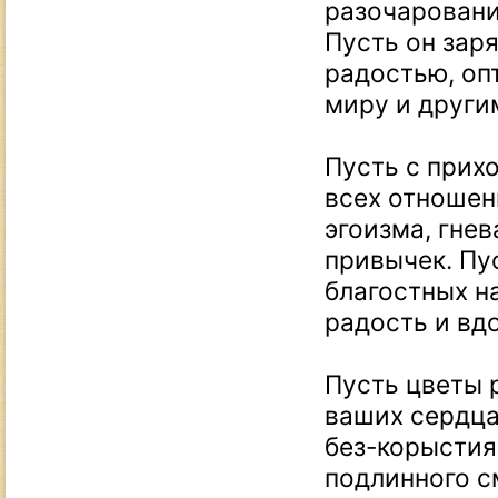
разочаровани
Пусть он зар
радостью, оп
миру и други
Пусть с прих
всех отношени
эгоизма, гнев
привычек. Пу
благостных н
радость и вд
Пусть цветы р
ваших сердца
без-корыстия
подлинного с