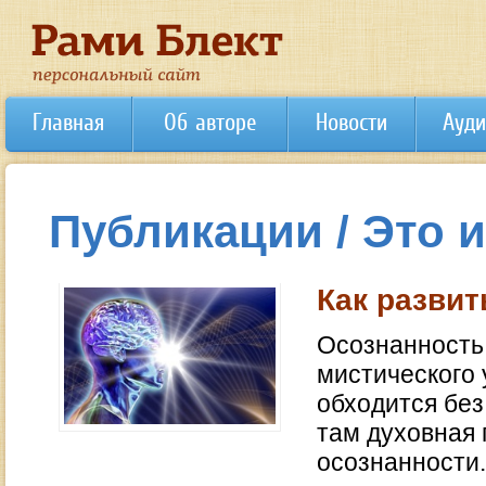
Главная
Об авторе
Новости
Ауди
Публикации / Это 
Как развит
Осознанность
мистического 
обходится без
там духовная 
осознанности.