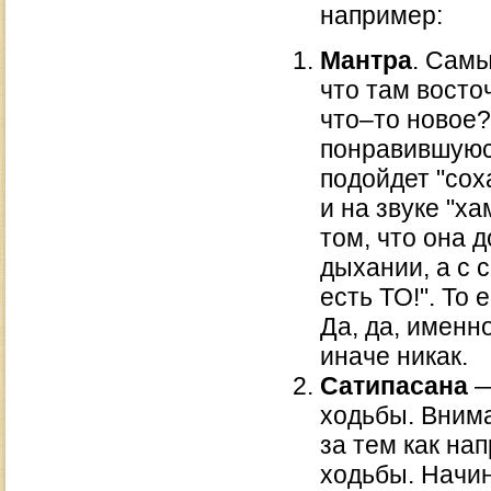
например:
Мантра
. Сам
что там восто
что–то новое?
понравившуюся
подойдет "сох
и на звуке "х
том, что она 
дыхании, а с 
есть ТО!". То 
Да, да, именн
иначе никак.
Сатипасана
—
ходьбы. Вним
за тем как на
ходьбы. Начи