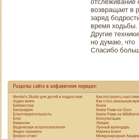
отслеживание 
сторонятся, от него
все узнают.
возвращает в р
ничего не ждут (он
Другие же
заряд бодрост
может только
считают
хныкать), его не
наоборот, детям
время ходьбы.
зовут в компании. В
надо дать
Другие техники
результате у него
максимум
остается критически
но думаю, что
информации по
мало личных
этому вопросу.
Спасибо больш
связей, без которых
Как следует
практически
решать эту
невозможно
проблему, на Ваш
сделать карьеру,
взгляд?
попасть в
интересный проект.
Разделы сайта в алфавитном порядке:
Жалеть себя — это
лучший способ
Mentor's Studio для детей и подростков
Как построить счастлив
заиметь
Аудио-книги
Как стать реальным му
низкооплачиваемую
Библиотека
Книги
Биография
Книги Рами на Ozon
работу и серое
Благотворительность
Книги Рами на Wildberri
существование
Блог
Консультации
Вакансии
Лекции
Ведическая астропсихология
Лунный календарь
Видео-тренинги
Марина Блект
Вопрос-ответ
Международная Академ