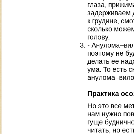
глаза, прижим
задерживаем 
к грудине, см
сколько можем
голову.
- Анулома–ви
поэтому не бу
делать ее над
ума. То есть 
анулома–вило
Практика осо
Но это все ме
нам нужно пов
гуще буднично
читать, но ес