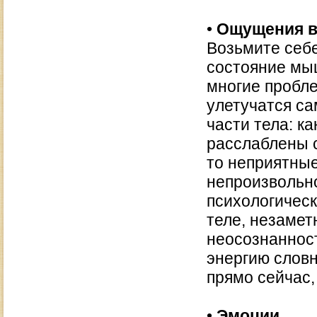
•
Ощущения в
Возьмите себе
состояние мыш
многие пробле
улетучатся са
части тела: к
расслаблены с
то неприятны
непроизвольн
психологическ
теле, незамет
неосознанност
энергию словн
прямо сейчас,
•
Эмоции