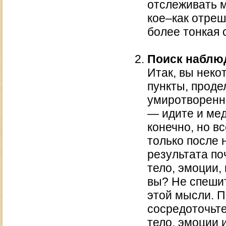
отслеживать м
кое–как отреш
более тонкая 
Поиск наблю
Итак, вы нек
пункты, проде
умиротворенно
— идите и мед
конечно, но в
только после 
результата по
тело, эмоции,
вы? Не спешит
этой мысли. П
сосредоточьте
тело, эмоции 