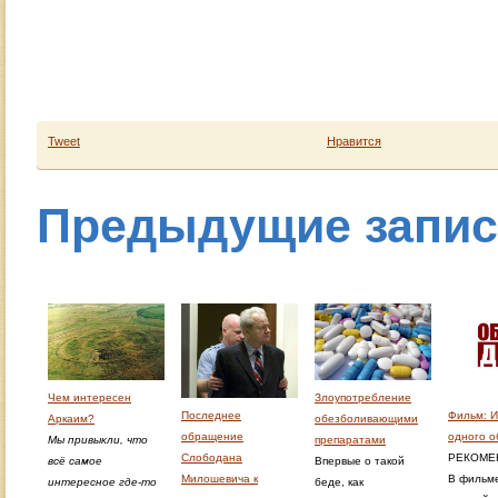
Tweet
Нравится
Предыдущие запи
Чем интересен
Злоупотребление
Последнее
Фильм: И
Аркаим?
обезболивающими
обращение
одного 
Мы привыкли, что
препаратами
Слободана
РЕКОМЕ
всё самое
Впервые о такой
Милошевича к
В фильме
интересное где-то
беде, как