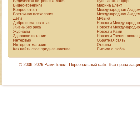
Ведическая астропсихология
типа венерических
Лунный календарь
Видео-тренинги
Марина Блект
заболеваний, и
Вопрос-ответ
Международная Академ
иметь хоть одно из
Восточная психология
Международная Академ
Дети
Музыка
них было серьезной
Добро пожаловаться
Новости Международной
проблемой.
Жизнь без рака
Новости Международной
Определенное
Журналы
Новости Рами
Здоровое питание
Новости Тренингового 
поведение не
Интервью
Обратная связь
считалось
Интернет-магазин
Отзывы
нормальным, люди,
Как найти свое предназначение
Письма о любви
практикующие его,
считались
© 2008–2026 Рами Блект. Персональный сайт. Все права защ
нуждающимися в
помощи, и
невинность ребенка
была ценна и
дорога.
Все изменилось.