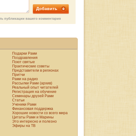
р
Добавить
и
сть публикации вашего комментария
Подарки Рами
Поздравления
Поют святые
Практические советы
Представители в регионах
Притчи
Рами на радио
Рассылки Рами (архив)
Реальный опыт читателей
Регистрация на обучение
Семинары друзей Рами
Статьи
Ученики Рами
Финансовая поддержка
Хорошие новости со всего мира
Цитаты Рами и Марины
Это интересно и полезно
Эфиры на ТВ