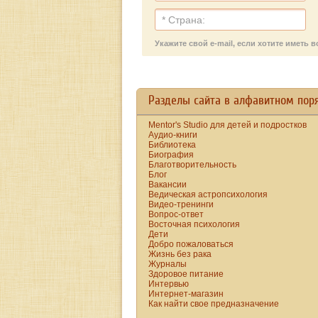
взрослая дочь.
для этого целые
невезение.
Прохожие в зимних
фразы».
Между тем, люди,
куртках удивленно
которые привыкают
останавливаются,
Укажите свой e-mail, если хотите имет
Проспер Мериме
постоянно жалеть
провожая взглядами
себя, быстро теряет
миниатюрную
сочувствие со
хрупкую даму,
стороны
летящей походкой
Разделы сайта в алфавитном пор
окружающих.
идущую по
Жалеть такого
заснеженным
Mentor's Studio для детей и подростков
беднягу можно до
Аудио-книги
улицам.
Библиотека
бесконечности, но
Биография
ведь что-то нужно
Благотворительность
делать и самому.
Блог
Вакансии
Вечного
Ведическая астропсихология
ипохондрика
Видео-тренинги
Вопрос-ответ
сторонятся, от него
Восточная психология
ничего не ждут (он
Дети
может только
Добро пожаловаться
Жизнь без рака
хныкать), его не
Журналы
зовут в компании. В
Здоровое питание
результате у него
Интервью
Интернет-магазин
остается критически
Как найти свое предназначение
мало личных