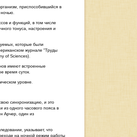
организм, приспособившийся в
 ночью.
сов и функций, в том числе
ного тонуса, настроения и
туемых, которые были
мериканском журнале "Труды
y of Sciences).
енов имеют встроенные
е время суток.
ическом уровне.
свою синхронизацию, и это
 из одного часового пояса в
н Арчер, один из
ледовании, указывает, что
ереходе на ночной режим работы