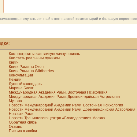
Само собой
вообще ничем не
по которым
интернета.
то, что до сих по
встает вопрос о
разумеется, что
интересуется, всё
придётся Вам жить!
его имя и подвиг
том, как с детьми
мальчики росли,
же берёт и задаёт
широко не
начать разговор о
чтобы становиться
ь возможность получить личный ответ на свой комментарий и большую вероятно
вопросы?
известны.
вопросах пола,
мужчинами, и
потому что дети
девушки, чтобы
эти вопросы рано
становиться
или поздно
женщинами.
ядке:
зададут.
Были только два
Существует две
типа венерических
Как построить счастливую личную жизнь
точки зрения.
Как стать реальным мужиком
заболеваний, и
Книги
Одни считают,
иметь хоть одно из
Книги Рами на Ozon
что эти вопросы
них было серьезной
Книги Рами на Wildberries
Консультации
не должны
проблемой.
Лекции
обсуждаться,
Определенное
Лунный календарь
дети и так сами
Марина Блект
поведение не
Международная Академия Рами. Восточная Психология
все узнают.
считалось
Международная Академия Рами. Древнеиндийская Астрология
Другие же
нормальным, люди,
Музыка
считают
Новости Международной Академии Рами. Восточная Психология
практикующие его,
Новости Международной Академии Рами. Древнеиндийская Астрология
наоборот, детям
считались
Новости Рами
надо дать
нуждающимися в
Новости Тренингового центра «Благодарение» Москва
максимум
Обратная связь
помощи, и
Отзывы
информации по
невинность ребенка
Письма о любви
этому вопросу.
была ценна и