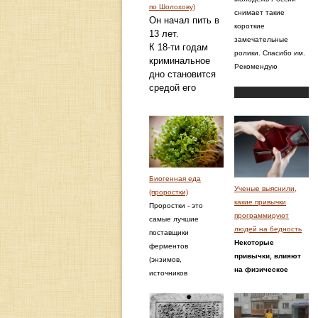
по Шолохову)
снимает такие
Он начал пить в
короткие
13 лет.
замечательные
К 18-ти годам
ролики. Спасибо им.
криминальное
Рекомендую
дно становится
средой его
обитания.
К 21-му году
все надежды на
его
исправление
потеряны, и
Биогенная еда
родной отец
Ученые выяснили,
(проростки)
изгоняет его из
какие привычки
Проростки - это
семьи и из
программируют
самые лучшие
дома.
людей на бедность
поставщики
К 23-ём годам
Некоторые
ферментов
он –
привычки, влияют
(энзимов,
законченный
на физическое
источников
алкоголик,
состояние мозга и
жизненной
единственной
фактически
энергии),
активностью
программируют
витаминов, пищевых
которого