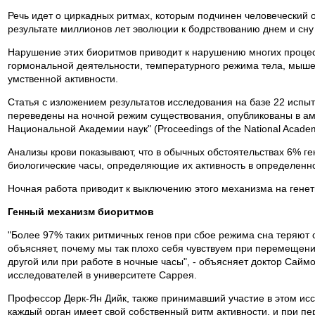
Речь идет о циркадных ритмах, которым подчинен человеческий 
результате миллионов лет эволюции к бодрствованию днем и сну
Нарушение этих биоритмов приводит к нарушению многих процес
гормональной деятельности, температурного режима тела, мышеч
умственной активности.
Статья с изложением результатов исследования на базе 22 испы
переведены на ночной режим существования, опубликованы в а
Национальной Академии наук" (Proceedings of the National Academ
Анализы крови показывают, что в обычных обстоятельствах 6% г
биологические часы, определяющие их активность в определенно
Ночная работа приводит к выключению этого механизма на генет
Генный механизм биоритмов
"Более 97% таких ритмичных генов при сбое режима сна теряют 
объясняет, почему мы так плохо себя чувствуем при перемещении
другой или при работе в ночные часы", - объясняет доктор Саймо
исследователей в университете Саррея.
Профессор Дерк-Ян Дийк, также принимавший участие в этом исс
каждый орган имеет свой собственный ритм активности, и при п