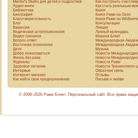
Mentor's Studio для детей и подростков
Как построить счастлив
больше рассказано
такого масштаба
Аудио-книги
Как стать реальным му
об изменениях
Библиотека
Книги
Россия не знала за
Биография
Книги Рами на Ozon
детей, но
всю свою
Благотворительность
Книги Рами на Wildberri
конкретных
многотрудную
Блог
Консультации
предложений по
Вакансии
Лекции
историю.
Ведическая астропсихология
Лунный календарь
изменению
Видео-тренинги
Марина Блект
системы
Вопрос-ответ
Международная Академ
образования здесь
Восточная психология
Международная Академ
Дети
Музыка
не видно. Кроме
Добро пожаловаться
Новости Международной
того, отмечаемые
Жизнь без рака
Новости Международной
в статье
Журналы
Новости Рами
Здоровое питание
Новости Тренингового 
изменения детства
Интервью
Обратная связь
в основном носят
Интернет-магазин
Отзывы
Как найти свое предназначение
негативную оценку,
Письма о любви
и в некоторых
случаях эта оценка
© 2008–2026 Рами Блект. Персональный сайт. Все права защ
довольно спорна.
Также автор
недооценивает
роль
родительского
сообщества в
развитии новых
форм образования.