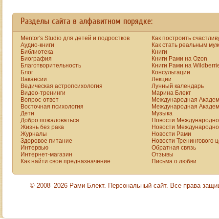
Разделы сайта в алфавитном порядке:
Mentor's Studio для детей и подростков
Как построить счастлив
Аудио-книги
Как стать реальным му
Библиотека
Книги
Биография
Книги Рами на Ozon
Благотворительность
Книги Рами на Wildberri
Блог
Консультации
Вакансии
Лекции
Ведическая астропсихология
Лунный календарь
Видео-тренинги
Марина Блект
Вопрос-ответ
Международная Академ
Восточная психология
Международная Академ
Дети
Музыка
Добро пожаловаться
Новости Международной
Жизнь без рака
Новости Международной
Журналы
Новости Рами
Здоровое питание
Новости Тренингового 
Интервью
Обратная связь
Интернет-магазин
Отзывы
Как найти свое предназначение
Письма о любви
© 2008–2026 Рами Блект. Персональный сайт. Все права защ