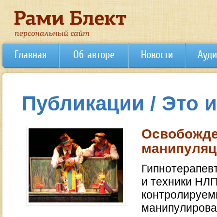
Главная
Об авторе
Новости
Ауди
Публикации / Это 
Освобожде
манипуля
Гипнотерапевт
и техники НЛП
контролируем
манипулирован