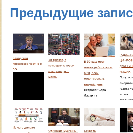
Предыдущие запи
ГАДЖЕТ
Канадский
10 трюков, с
ЦИФРОВ
В 50 ваш мозг
профессор честно о
помощью которых
ДЛЯ ТУП
может работать как
5G
контролируют
НИЩИХ
в 20, если
массы
Популяр
медитировать
американ
каждый день
газета «
Невролог Сара
мозг»
Лазар из
среднест
медицинской школы
российск
Гарварда
стала
либералу
изучать
технокра
медитацию
совершенно
опублико
случайно. Она
Из чего делают
о том чт
получила травму,
Одинокие мужчины -
Секреты