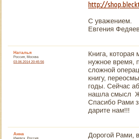
http://shop.blec
С уважением.
Евгения Федяе
Наталья
Книга, которая 
Россия, Москва
нужное время, п
03.06.2014 20:45:56
сложной операци
книгу, переосмы
годы. Сейчас а
нашла смысл Жи
Спасибо Рами з
дарите нам!!!
Анна
Дорогой Рами, 
Ижевск, Россия