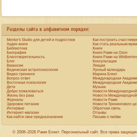
Разделы сайта в алфавитном порядке:
Mentor's Studio для детей и подростков
Как построить счастливу
Аудио-книги
Как стать реальным муж
Библиотека
Книги
Биография
Книги Рами на Ozon
Благотворительность
Книги Рами на Wildberrie
Блог
Консультации
Вакансии
Лекции
Ведическая астропсихология
Лунный календарь
Видео-тренинги
Марина Блект
Вопрос-ответ
Международная Академи
Восточная психология
Международная Академи
Дети
Музыка
Добро пожаловаться
Новости Международной 
Жизнь без рака
Новости Международной 
Журналы
Новости Рами
Здоровое питание
Новости Тренингового ц
Интервью
Обратная связь
Интернет-магазин
Отзывы
Как найти свое предназначение
Письма о любви
© 2008–2026 Рами Блект. Персональный сайт. Все права защище