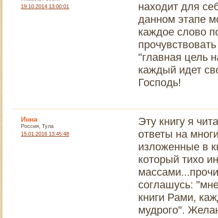
находит для себ
19.10.2014 13:00:01
данном этапе мо
каждое слово п
прочувствовать
"главная цель 
каждый идет св
Господь!
Инна
Эту книгу я чит
Россия, Тула
ответы на мног
15.01.2016 13:45:48
изложенные в к
который тихо и
массами...проч
соглашусь: "мн
книги Рами, каж
мудрого". Желаю