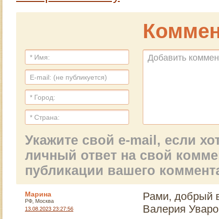
пропаганду
слегли с
принимать
алкоголя.
температурой моя
беженцев.
Коммен
жена и дети, потому
что в некоторых
комментариях даже
были проклятия мне
и моей семье.
Укажите свой e-mail, если х
личный ответ на свой комм
публикации вашего коммент
Марина
Рами, добрый в
РФ, Москва
Валерия Уваров
13.08.2023 23:27:56