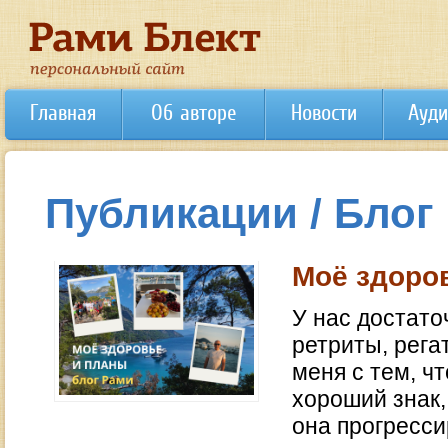
Главная
Об авторе
Новости
Ауди
Публикации / Блог
Моё здоро
У нас достато
ретриты, рега
меня с тем, ч
хороший знак,
она прогресси