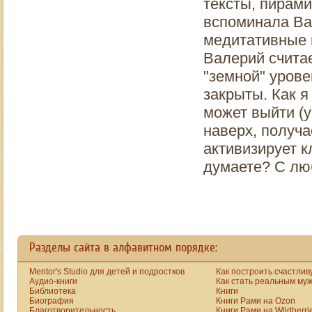
тексты, пирами
вспоминала Вас
медитативные и
Валерий считает
"земной" урове
закрыты. Как я
может выйти (у
наверх, получа
активизирует к
думаете? С лю
Разделы сайта в алфавитном порядке:
Mentor's Studio для детей и подростков
Как построить счастлив
Аудио-книги
Как стать реальным му
Библиотека
Книги
Биография
Книги Рами на Ozon
Благотворительность
Книги Рами на Wildberri