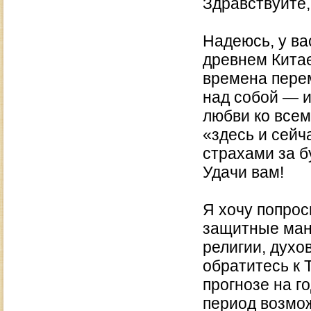
Здравствуйте,
Надеюсь, у ва
древнем Китае
времена перем
над собой — и
любви ко всем
«здесь и сейч
страхами за б
Удачи вам!
Я хочу попрос
защитные ман
религии, духо
обратитесь к Т
прогнозе на г
период возмож