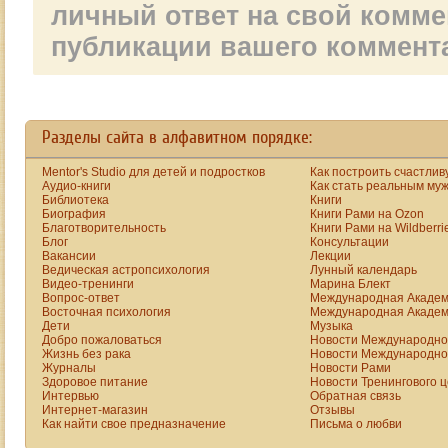
личный ответ на свой комм
публикации вашего коммент
Разделы сайта в алфавитном порядке:
Mentor's Studio для детей и подростков
Как построить счастлив
Аудио-книги
Как стать реальным му
Библиотека
Книги
Биография
Книги Рами на Ozon
Благотворительность
Книги Рами на Wildberri
Блог
Консультации
Вакансии
Лекции
Ведическая астропсихология
Лунный календарь
Видео-тренинги
Марина Блект
Вопрос-ответ
Международная Академ
Восточная психология
Международная Академ
Дети
Музыка
Добро пожаловаться
Новости Международной
Жизнь без рака
Новости Международной
Журналы
Новости Рами
Здоровое питание
Новости Тренингового 
Интервью
Обратная связь
Интернет-магазин
Отзывы
Как найти свое предназначение
Письма о любви