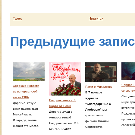
Tweet
Нравится
Предыдущие запи
Чёрное 
Хорошие новости
Рами о Михалкове
со свето
из венерианской
В
7 номере
Сегодня 
части США
журнала
Поздравление с 8
мире пра
Дорогие, хочу с
"Благодарение с
марта от Рами
католиче
вами поделиться.
Любовью"
мы
Дорогие души в
Рождеств
Мы сейчас по
критиковали
женских телах!
протяжен
Флориде, очень
фильмы Никиты
Поздравляю вас С 8
столетий
любим это место,
Сергеевича
МАРТА! Будьте
праздник
мне нравится
Михалкова в том
счастливы, здоровы