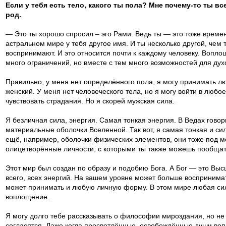
Если у тебя есть тело, какого ты пола? Мне почему-то ты в
род.
— Это ты хорошо спросил – эго Рами. Ведь ты — это тоже времен
астральном мире у тебя другое имя. И ты несколько другой, чем 
воспринимают. И это относится почти к каждому человеку. Вопло
много ограничений, но вместе с тем много возможностей для дух
Правильно, у меня нет определённого пола, я могу принимать люб
женский. У меня нет человеческого тела, но я могу войти в любо
чувствовать страдания. Но я скорей мужская сила.
Я безличная сила, энергия. Самая тонкая энергия. В Ведах говори
материальные оболочки Вселенной. Так вот, я самая тонкая и си
ещё, например, оболочки физических элементов, они тоже под 
олицетворённые личности, с которыми ты также можешь пообщат
Этот мир был создан по образу и подобию Бога. А Бог — это Высш
всего, всех энергий. На вашем уровне может больше воспринима
может принимать и любую личную форму. В этом мире любая сил
воплощение.
Я могу долго тебе рассказывать о философии мироздания, но не
согласятся. Даже когда просветлённые, освобождённые души во