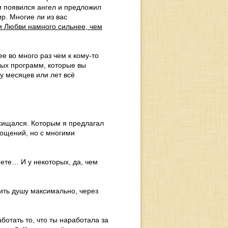
и появился ангел и предложил
р. Многие ли из вас
и Любви намного сильнее, чем
е во много раз чем к кому-то
ных программ, которые вы
у месяцев или лет всё
схищался. Которым я предлагал
лощений, но с многими
еете… И у некоторых, да, чем
ить душу максимально, через
отать то, что ты наработала за