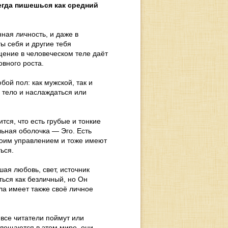
сегда пишешься как средний
ная личность, и даже в
ты себя и другие тебя
щение в человеческом теле даёт
овного роста.
ой пол: как мужской, так и
е тело и наслаждаться или
тся, что есть грубые и тонкие
льная оболочка — Эго. Есть
моим управлением и тоже имеют
ься.
ая любовь, свет, источник
ться как безличный, но Он
а имеет также своё личное
 все читатели поймут или
площаются в этом мире, они