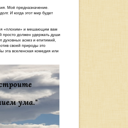
сия. Моё предназначение.
олг. И когда этот мир будет
еня «плохим» и мешающим вам
ый просто должен удержать души
ал духовных аскез и епитимий,
ротив своей природы это
бы эта вселенская комедия или