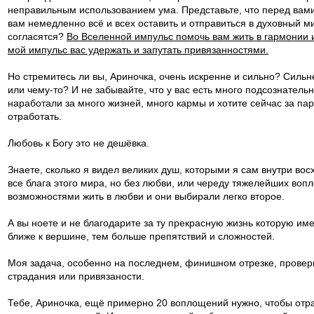
неправильным использованием ума. Представьте, что перед вам
вам немедленно всё и всех оставить и отправиться в духовный ми
согласятся?
Во Вселенной импульс помочь вам жить в гармонии 
мой импульс вас удержать и запутать привязанностями.
Но стремитесь ли вы, Ариночка, очень искренне и сильно? Сильне
или чему-то? И не забывайте, что у вас есть много подсознатель
наработали за много жизней, много кармы и хотите сейчас за пар
отработать.
Любовь к Богу это не дешёвка.
Знаете, сколько я видел великих душ, которыми я сам внутри во
все блага этого мира, но без любви, или череду тяжелейших воп
возможностями жить в любви и они выбирали легко второе.
А вы ноете и не благодарите за ту прекрасную жизнь которую им
ближе к вершине, тем больше препятствий и сложностей.
Моя задача, особенно на последнем, финишном отрезке, провер
страдания или привязаности.
Тебе, Ариночка, ещё примерно 20 воплощений нужно, чтобы отраб