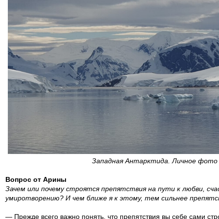
Западная Антарктида. Личное фото
Вопрос от Арины
Зачем или почему строятся препятствия на пути к любви, сч
умиротворению? И чем ближе я к этому, тем сильнее препятст
— Прежде всего важно понять, что препятствия вы себе сами ст