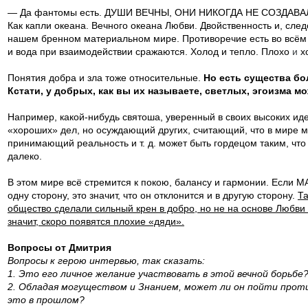
— Да фантомы есть. ДУШИ ВЕЧНЫ, ОНИ НИКОГДА НЕ СОЗДАВАЛИ
Как капли океана. Вечного океана Любви. Двойственность и, след
нашем бренном материальном мире. Противоречие есть во всём 
и вода при взаимодействии сражаются. Холод и тепло. Плохо
и
х
Понятия добра и зла тоже относительные.
Но есть существа бо
Кстати, у добрых, как вы их называете, светлых, эгоизма м
Например, какой-нибудь святоша, уверенный в своих высоких ид
«хороших» дел, но осуждающий других, считающий, что в мире м
принимающий реальность и т. д. может быть гордецом таким, чт
далеко.
В этом мире всё стремится к покою, балансу и гармонии. Если 
одну сторону, это значит, что он отклонится и в другую сторону.
Та
общество сделали сильный крен в добро, но не на основе Любви 
значит, скоро появятся плохие «дяди».
Вопросы от Дмитрия
Вопросы к герою интервью, так сказать:
1. Это его личное желание участвовать в этой вечной борьбе
2. Обладая могуществом и Знанием, может ли он пойти проти
это в прошлом?