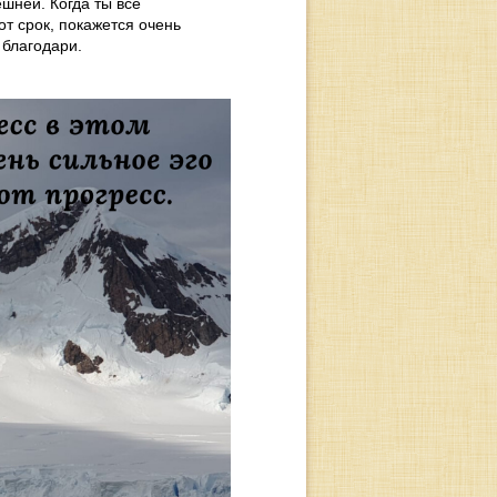
шней. Когда ты всё
от срок, покажется очень
 благодари.