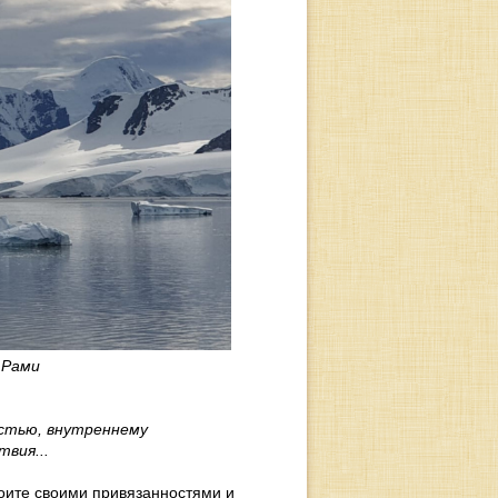
 Рами
астью, внутреннему
вия...
роите своими привязанностями и