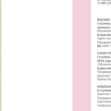
+7 967 13
МОСКВА
I ступен
заочных 
Обучение
Борисов
Адрес пр
Предварит
Он-лайн т
45.
САНКТ-П
I ступен
2015 год
Обучение
Борисов
Предвари
Дарение" 
Ирина Чек
НОВОСИ
II ступен
Занятия п
Предвари
Светлана 
nsk@yand