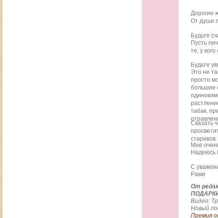
Дорогие 
От души п
Будьте с
Пусть лич
те, у кого
Будьте у
Это не та
просто м
большие 
одинокими
растление
табак, п
отравлени
Сказать ч
просветит
стариков
Мне очен
Надеюсь 
С уважен
Рами
От реда
ПОДАРКИ
Видео: Т
Новый по
Премия о