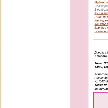
Мудрый в
Новый ра
В разделе
Аудио ве
Наше под
Как пере
Как изба
Влияние 
Главное 
Дорогие д
7 марта 
Тема: "
13:00, То
Адрес: пе
Регистра
+1 (647)
Также по
консуль