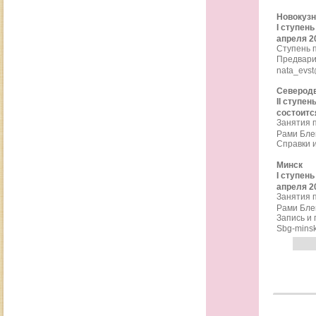
Новокузн
I ступень
апреля 2
Ступень п
Предвари
nata_evst
Северод
II ступе
состоитс
Занятия п
Рами Бле
Справки 
Минск
I ступен
апреля 2
Занятия п
Рами Бле
Запись и
Sbg-minsk