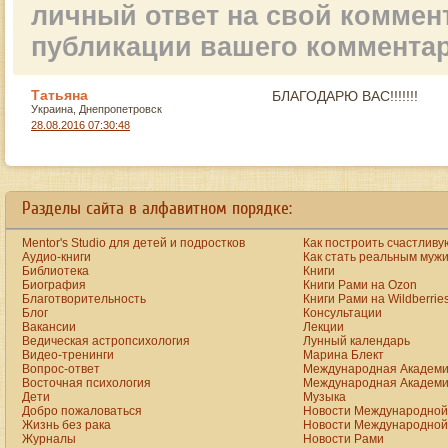
личный ответ на свой коммен
публикации вашего коммента
Татьяна
БЛАГОДАРЮ ВАС!!!!!!!
Украина, Днепропетровск
28.08.2016 07:30:48
Разделы сайта в алфавитном порядке:
Mentor's Studio для детей и подростков
Как построить счастливу
Аудио-книги
Как стать реальным муж
Библиотека
Книги
Биография
Книги Рами на Ozon
Благотворительность
Книги Рами на Wildberrie
Блог
Консультации
Вакансии
Лекции
Ведическая астропсихология
Лунный календарь
Видео-тренинги
Марина Блект
Вопрос-ответ
Международная Академи
Восточная психология
Международная Академи
Дети
Музыка
Добро пожаловаться
Новости Международной 
Жизнь без рака
Новости Международной 
Журналы
Новости Рами