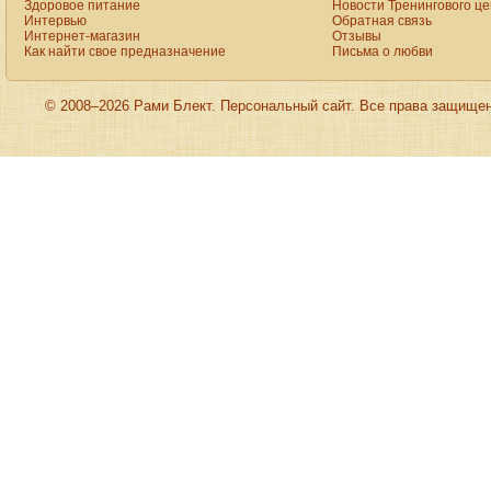
Здоровое питание
Новости Тренингового ц
Интервью
Обратная связь
Интернет-магазин
Отзывы
Как найти свое предназначение
Письма о любви
© 2008–2026 Рами Блект. Персональный сайт. Все права защище