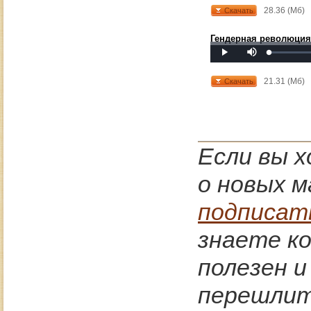
28.36 (Мб)
Скачать
Гендерная революция
Mute
Loaded
:
Progress
:
Play
0%
0%
21.31 (Мб)
Скачать
Если вы 
о новых м
подписат
знаете к
полезен 
перешлите