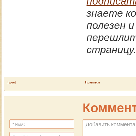
подписат
знаете к
полезен 
перешлите
страницу
Tweet
Нравится
Коммент