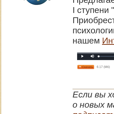
I ступени
Приобрест
психологи
нашем
Ин
Mute
Loaded
:
Progress
:
Play
0%
0%
6.17 (Мб)
Скачать
Если вы 
о новых м