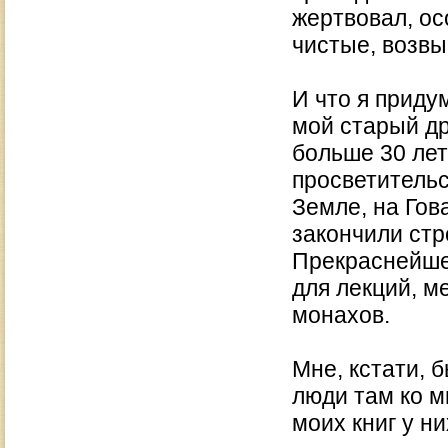
жертвовал, ос
чистые, возв
И что я приду
мой старый др
больше 30 лет
просветительс
Земле, на Гов
закончили стр
Прекраснейшее
для лекций, м
монахов.
Мне, кстати, 
люди там ко м
моих книг у н