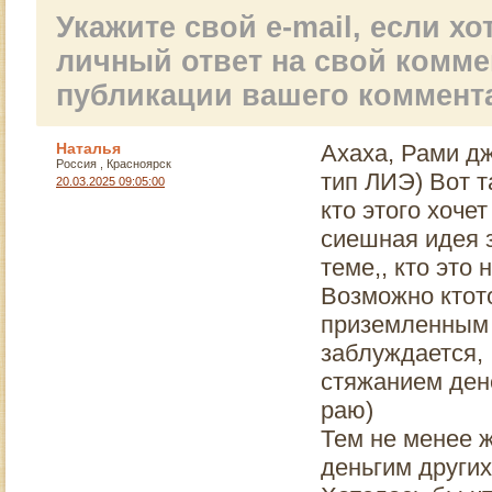
интервью. И уверен,
Укажите свой e-mail, если х
что это интервью
поможет вам стать
личный ответ на свой комм
ещё более
здоровыми,
публикации вашего коммент
счастливыми и
успешными!
Наталья
Ахаха, Рами дж
Россия , Красноярск
тип ЛИЭ) Вот т
20.03.2025 09:05:00
кто этого хоче
сиешная идея з
теме,, кто это
Возможно ктото
приземленным 
заблуждается,
стяжанием дене
раю)
Тем не менее ж
деньгим других