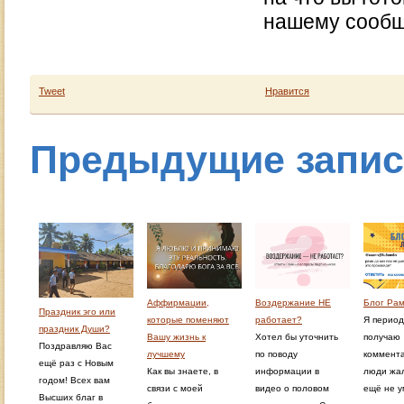
нашему сообщ
Tweet
Нравится
Предыдущие запи
Аффирмации,
Воздержание НЕ
Блог Рам
Праздник эго или
которые поменяют
работает?
Я период
праздник Души?
Вашу жизнь к
Хотел бы уточнить
получаю
Поздравляю Вас
лучшему
по поводу
коммента
ещё раз с Новым
Как вы знаете, в
информации в
люди жал
годом! Всех вам
связи с моей
видео о половом
ещё не у
Высших благ в