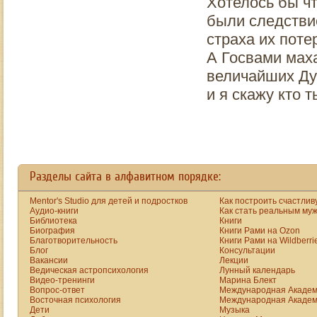
Хотелось бы чт
были следствие
страха их поте
А Госвами мах
величайших Душ
и я скажу кто т
Разделы сайта в алфавитном порядке:
Mentor's Studio для детей и подростков
Как построить счастлив
Аудио-книги
Как стать реальным му
Библиотека
Книги
Биография
Книги Рами на Ozon
Благотворительность
Книги Рами на Wildberri
Блог
Консультации
Вакансии
Лекции
Ведическая астропсихология
Лунный календарь
Видео-тренинги
Марина Блект
Вопрос-ответ
Международная Академ
Восточная психология
Международная Академ
Дети
Музыка