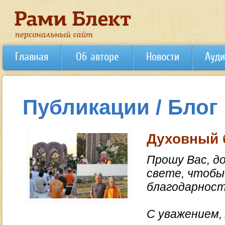
Главная
Об авторе
Новости
Ауди
Публикации / Блог
Духовный б
Прошу Вас, д
свете, чтобы 
благодарность
С уважением,