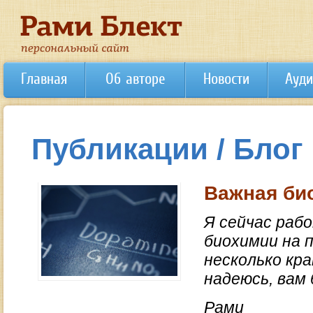
Главная
Об авторе
Новости
Ауди
Публикации / Блог
Важная био
Я сейчас раб
биохимии на 
несколько кр
надеюсь, вам
Рами