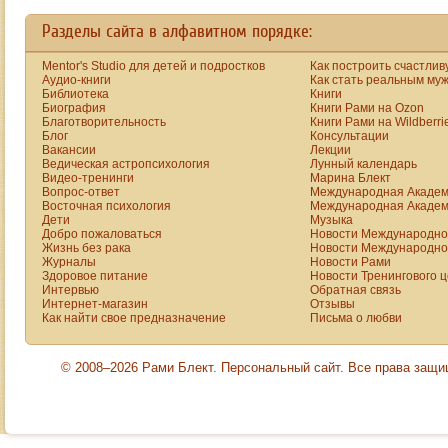
Сахалин съездил.
Разделы сайта в алфавитном порядке:
Mentor's Studio для детей и подростков
Как построить счастлив
Аудио-книги
Как стать реальным му
Библиотека
Книги
Биография
Книги Рами на Ozon
Благотворительность
Книги Рами на Wildberri
Блог
Консультации
Вакансии
Лекции
Ведическая астропсихология
Лунный календарь
Видео-тренинги
Марина Блект
Вопрос-ответ
Международная Академ
Восточная психология
Международная Академ
Дети
Музыка
Добро пожаловаться
Новости Международной
Жизнь без рака
Новости Международной
Журналы
Новости Рами
Здоровое питание
Новости Тренингового 
Интервью
Обратная связь
Интернет-магазин
Отзывы
Как найти свое предназначение
Письма о любви
© 2008–2026 Рами Блект. Персональный сайт. Все права защ