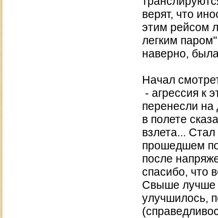
транслируютс
верят, что ин
этим рейсом л
легким паром"
наверно, был
Начал смотрет
- агрессия к 
перенесли на 
в полете сказ
взлета... Ста
прошедшем пол
после напряже
спасибо, что 
Свыше лучше 
улучшилось, 
(справедливос