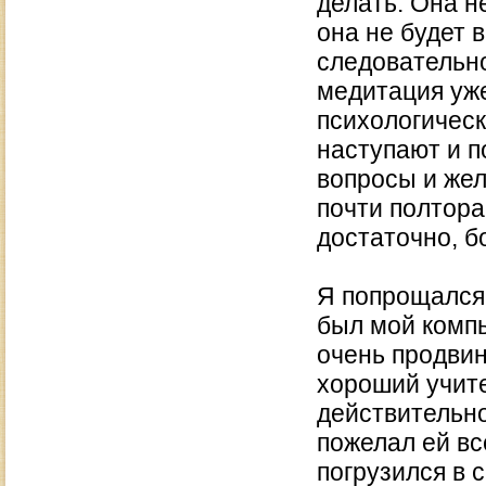
делать. Она не
она не будет 
следовательно
медитация уже
психологическ
наступают и п
вопросы и жел
почти полтора
достаточно, б
Я попрощался 
был мой компь
очень продвин
хороший учите
действительн
пожелал ей вс
погрузился в 