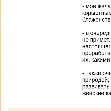
- мое жел
корыстным
блаженств
- в очеред
не примет,
настоящег
проработа
их, какими
- также оч
природой; 
развивать
женские ка