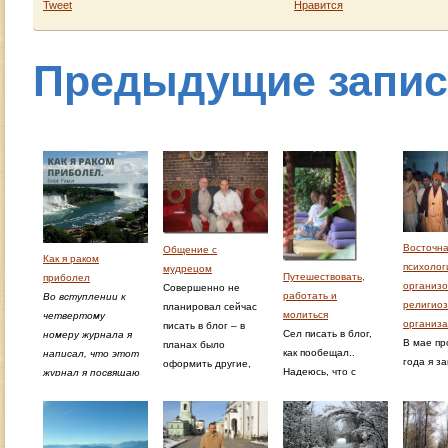
Tweet
Нравится
Предыдущие запи
Восточн
Общение с
Как я раком
психолог
мудрецом
Путешествовать,
приболел
организ
Совершенно не
работать и
Во вступлении к
религио
планировал сейчас
молиться
четвертому
организ
писать в блог – в
Сел писать в блог,
номеру журнала я
В мае п
планах было
как пообещал..
написал, что этот
года я з
оформить другие,
Надеюсь, что с
журнал я посвящаю
лекции п
не менее полезные
любовью в любом
излечению от рака,
ступени 
идеи..… Но то, что я
случае. Сегодня
и что я пишу его
психолог
получил за четыре
слушал в лекции,
ровно в том же
Москве. 
дня общения с
что Будда говорил: