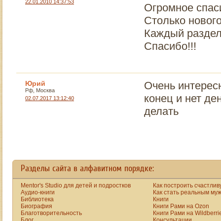
22.01.2010 14:37:53
консульт
Огромное спас
делают чистку
знаю, чт
организма - она
Столько нового
женщина
считается одной из
Каждый раздел 
сделает,
лучших в России, на
жизнь у 
уровне
Спасибо!!!
наладитс
правительственных
проблемы
лечебных
других о
заведений. Туда
женщин..
довольно сложно
Юрий
Очень интересн
попасть, да и
Рф, Москва
конец и нет де
02.07.2017 13:12:40
дороговато, но,
делать
вдохновляя других
следить за чистотой
организма, я и сам
в это поверил.
Запись на
процедуры в эту
клинику
Разделы сайта в алфавитном порядке:
производится за
полгода, и вот,
Mentor's Studio для детей и подростков
Как построить счастлив
Аудио-книги
Как стать реальным му
наше время
Библиотека
Книги
пришло, и мы
Биография
Книги Рами на Ozon
небольшой
Благотворительность
Книги Рами на Wildberri
Блог
Консультации
компанией