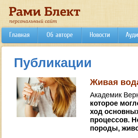
Главная
Об авторе
Новости
Ауди
Публикации
Живая вод
Академик Верн
которое могл
ход основных
процессов. Н
породы, живо