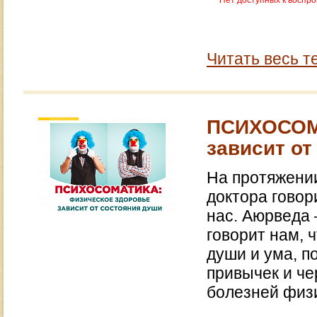
Нет доступных к воспр
Читать весь т
ПСИХОСОМА
зависит от
На протяжени
доктора говор
нас. Аюрведа
говорит нам, 
души и ума, п
привычек и че
болезней физ