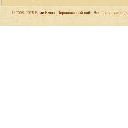
© 2008–2026 Рами Блект. Персональный сайт. Все права защище