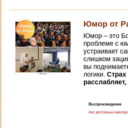
Юмор от Р
Юмор – это Бо
проблеме с юм
устраивает с
слишком заци
вы поднимает
логики.
Страх 
расслабляет,
Воспроизведение
Нет доступных к воспр