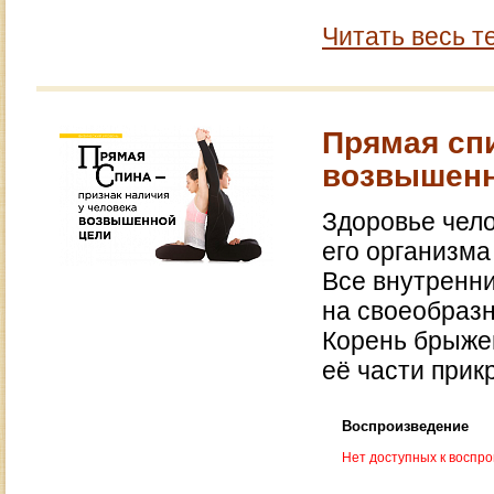
Читать весь т
Прямая спи
возвышенн
Здоровье чело
его организма
Все внутренни
на своеобраз
Корень брыжей
её части прик
Воспроизведение
Нет доступных к воспр