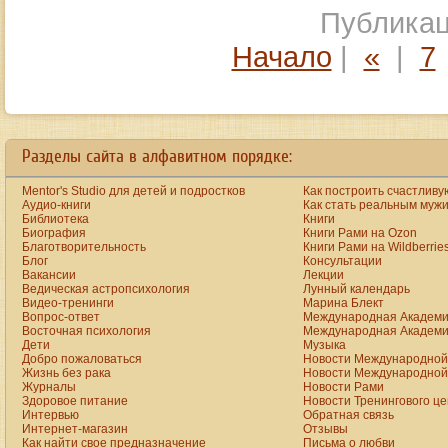
Публикац
Начало
|
«
|
7
Разделы сайта в алфавитном порядке:
Mentor's Studio для детей и подростков
Как построить счастливу
Аудио-книги
Как стать реальным муж
Библиотека
Книги
Биография
Книги Рами на Ozon
Благотворительность
Книги Рами на Wildberrie
Блог
Консультации
Вакансии
Лекции
Ведическая астропсихология
Лунный календарь
Видео-тренинги
Марина Блект
Вопрос-ответ
Международная Академи
Восточная психология
Международная Академи
Дети
Музыка
Добро пожаловаться
Новости Международной 
Жизнь без рака
Новости Международной 
Журналы
Новости Рами
Здоровое питание
Новости Тренингового ц
Интервью
Обратная связь
Интернет-магазин
Отзывы
Как найти свое предназначение
Письма о любви