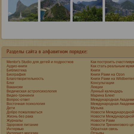
Разделы сайта в алфавитном порядке:
Mentor's Studio для детей и подростков
Как построить счастливу
Аудио-книги
Как стать реальным муж
Библиотека
Книги
Биография
Книги Рами на Ozon
Благотворительность
Книги Рами на Wildberrie
Блог
Консультации
Вакансии
Лекции
Ведическая астропсихология
Лунный календарь
Видео-тренинги
Марина Блект
Вопрос-ответ
Международная Академи
Восточная психология
Международная Академи
Дети
Музыка
Добро пожаловаться
Новости Международной 
Жизнь без рака
Новости Международной 
Журналы
Новости Рами
Здоровое питание
Новости Тренингового ц
Интервью
Обратная связь
Интернет-магазин
Отзывы