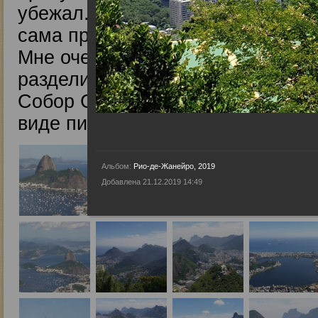
убежал. Никто даже не удивился
сама природа поражает своей кр
Мне очень захотелось поделитьс
разделили со мной впечатления 
Собор Св. Себастьяна (Catedral M
виде пирамиды Майя и внутри чу
Альбом:
Рио-де-Жанейро, 2019
Добавлена 21.12.2019 14:49