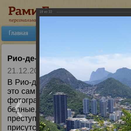
19
из
22
Главная
Об авторе
Новости
Ауди
Рио-де-Жанейро, 2019
21.12.2019
В Рио-де-Жанейро я был проездо
это самый красивый город из тех
фотографий разных районов. Прав
бедные, нищие люди и много пр
преступности в этом городе очен
присутствии других людей подро