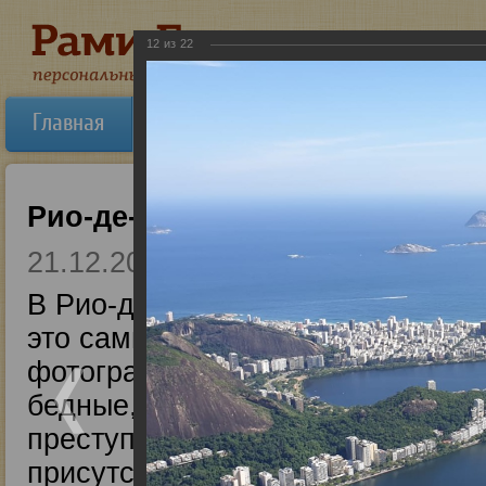
12
из
22
Главная
Об авторе
Новости
Ауди
Рио-де-Жанейро, 2019
21.12.2019
В Рио-де-Жанейро я был проездо
это самый красивый город из тех
фотографий разных районов. Прав
бедные, нищие люди и много пр
преступности в этом городе очен
присутствии других людей подро