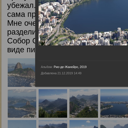
убежал. Никто даже не удивился
сама природа поражает своей кр
Мне очень захотелось поделитьс
разделили со мной впечатления 
Собор Св. Себастьяна (Catedral M
виде пирамиды Майя и внутри чу
Альбом:
Рио-де-Жанейро, 2019
Добавлена 21.12.2019 14:49