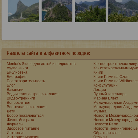
Разделы сайта в алфавитном порядке:
Mentor's Studio для детей и подростков
Как построить счастливу
Аудио-книги
Как стать реальным муж
Библиотека
Книги
Биография
Книги Рами на Ozon
Благотворительность
Книги Рами на Wildberrie
Блог
Консультации
Вакансии
Лекции
Ведическая астропсихология
Лунный календарь
Видео-тренинги
Марина Блект
Вопрос-ответ
Международная Академи
Восточная психология
Международная Академи
Дети
Музыка
Добро пожаловаться
Новости Международной 
Жизнь без рака
Новости Международной 
Журналы
Новости Рами
Здоровое питание
Новости Тренингового ц
Интервью
Обратная связь
Интернет-магазин
Отзывы