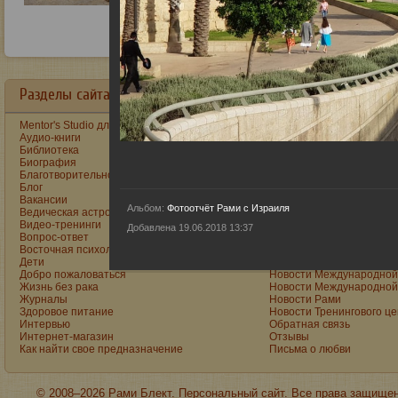
Разделы сайта в алфавитном порядке:
Mentor's Studio для детей и подростков
Как построить счастливу
Аудио-книги
Как стать реальным муж
Библиотека
Книги
Биография
Книги Рами на Ozon
Благотворительность
Книги Рами на Wildberrie
Блог
Консультации
Вакансии
Лекции
Альбом:
Фотоотчёт Рами с Израиля
Ведическая астропсихология
Лунный календарь
Видео-тренинги
Марина Блект
Добавлена 19.06.2018 13:37
Вопрос-ответ
Международная Академи
Восточная психология
Международная Академи
Дети
Музыка
Добро пожаловаться
Новости Международной 
Жизнь без рака
Новости Международной 
Журналы
Новости Рами
Здоровое питание
Новости Тренингового ц
Интервью
Обратная связь
Интернет-магазин
Отзывы
Как найти свое предназначение
Письма о любви
© 2008–2026 Рами Блект. Персональный сайт. Все права защище