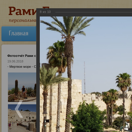
8
из
10
Главная
Об авторе
Новости
Ауди
Фотоотчёт Рами с Израиля
19.06.2018
- Мертвое море - Средиземное море - Старый город (Иерусалим) - Храм Гроба Го