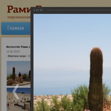
1
из
10
Главная
Об авторе
Новости
Ауди
Фотоотчёт Рами с Израиля
19.06.2018
- Мертвое море - Средиземное море - Старый город (Иерусалим) - Храм Гроба Го