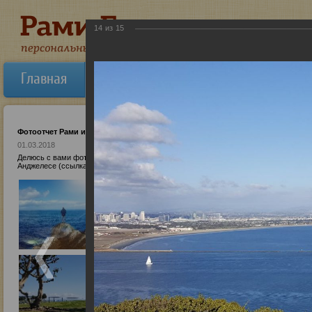
14
из
15
Главная
Об авторе
Новости
Ауди
Фотоотчет Рами из Калифорнии
01.03.2018
Делюсь с вами фотографиями из Сан-Диего( Калифорния). Более подробный и прак
Анджелесе (ссылка), я планирую написать позже после тренинга. Всего наилучше