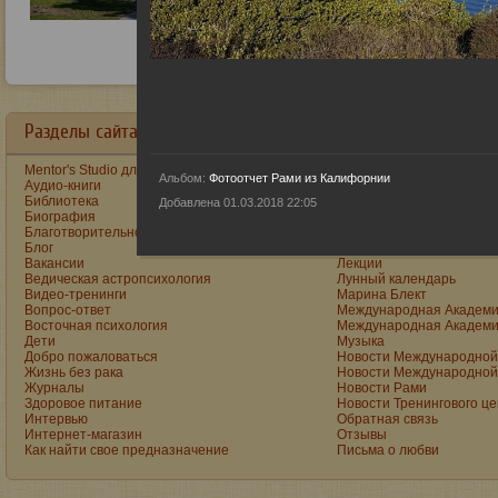
Разделы сайта в алфавитном порядке:
Mentor's Studio для детей и подростков
Как построить счастливу
Альбом:
Фотоотчет Рами из Калифорнии
Аудио-книги
Как стать реальным муж
Библиотека
Книги
Добавлена 01.03.2018 22:05
Биография
Книги Рами на Ozon
Благотворительность
Книги Рами на Wildberrie
Блог
Консультации
Вакансии
Лекции
Ведическая астропсихология
Лунный календарь
Видео-тренинги
Марина Блект
Вопрос-ответ
Международная Академи
Восточная психология
Международная Академи
Дети
Музыка
Добро пожаловаться
Новости Международной 
Жизнь без рака
Новости Международной 
Журналы
Новости Рами
Здоровое питание
Новости Тренингового ц
Интервью
Обратная связь
Интернет-магазин
Отзывы
Как найти свое предназначение
Письма о любви