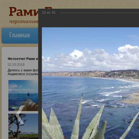
13
из
15
Главная
Об авторе
Новости
Ауди
Фотоотчет Рами из Калифорнии
01.03.2018
Делюсь с вами фотографиями из Сан-Диего( Калифорния). Более подробный и прак
Анджелесе (ссылка), я планирую написать позже после тренинга. Всего наилучше