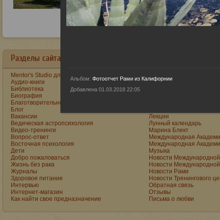
Разделы сайта в алфавитном порядке:
Mentor's Studio для детей и подростков
Как построить счастливу
Альбом:
Фотоотчет Рами из Калифорнии
Аудио-книги
Как стать реальным муж
Библиотека
Книги
Добавлена 01.03.2018 22:05
Биография
Книги Рами на Ozon
Благотворительность
Книги Рами на Wildberrie
Блог
Консультации
Вакансии
Лекции
Ведическая астропсихология
Лунный календарь
Видео-тренинги
Марина Блект
Вопрос-ответ
Международная Академи
Восточная психология
Международная Академи
Дети
Музыка
Добро пожаловаться
Новости Международной 
Жизнь без рака
Новости Международной 
Журналы
Новости Рами
Здоровое питание
Новости Тренингового ц
Интервью
Обратная связь
Интернет-магазин
Отзывы
Как найти свое предназначение
Письма о любви