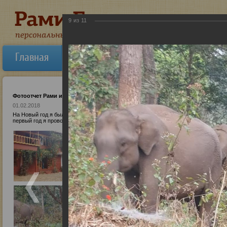
9
из
11
Главная
Об авторе
Новости
Ауди
Фотоотчет Рами из Индии
01.02.2018
На Новый год я был в Южной Индии, в джунглях. Говорят, как встретишь Новый го
первый год я провожу его в шрамах и духовных местах. Читать подробнее: http://ww