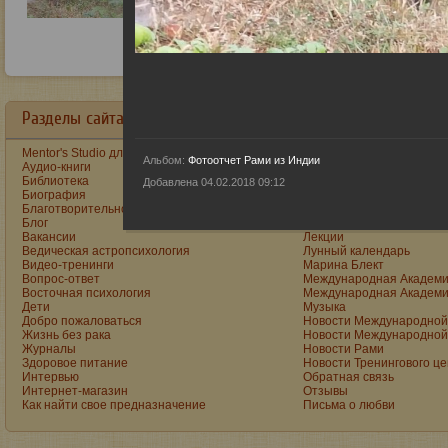
Разделы сайта в алфавитном порядке:
Mentor's Studio для детей и подростков
Как построить счастливу
Альбом:
Фотоотчет Рами из Индии
Аудио-книги
Как стать реальным муж
Библиотека
Книги
Добавлена 04.02.2018 09:12
Биография
Книги Рами на Ozon
Благотворительность
Книги Рами на Wildberrie
Блог
Консультации
Вакансии
Лекции
Ведическая астропсихология
Лунный календарь
Видео-тренинги
Марина Блект
Вопрос-ответ
Международная Академи
Восточная психология
Международная Академи
Дети
Музыка
Добро пожаловаться
Новости Международной 
Жизнь без рака
Новости Международной 
Журналы
Новости Рами
Здоровое питание
Новости Тренингового ц
Интервью
Обратная связь
Интернет-магазин
Отзывы
Как найти свое предназначение
Письма о любви