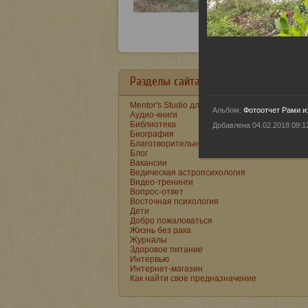
Разделы сайта в алфавитном порядк
Mentor's Studio для детей и подростков
Альбом:
Фотоотчет Рами и
Аудио-книги
Библиотека
Добавлена 04.02.2018 09:1
Биография
Благотворительность
Блог
Вакансии
Ведическая астропсихология
Видео-тренинги
Вопрос-ответ
Восточная психология
Дети
Добро пожаловаться
Жизнь без рака
Журналы
Здоровое питание
Интервью
Интернет-магазин
Как найти свое предназначение