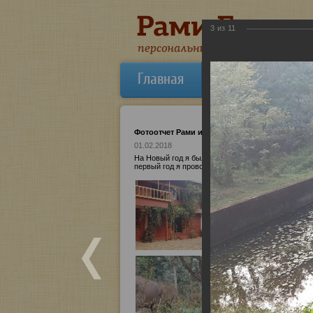
3
из
11
Главная
Об авторе
Фотоотчет Рами из Индии
01.02.2018
На Новый год я был в Южной Индии, в джунглях. 
первый год я провожу его в шрамах и духовных мес