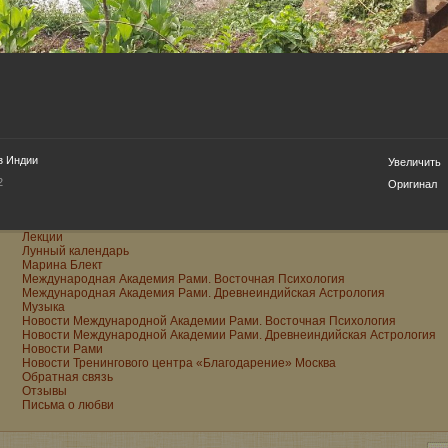
е:
Как построить счастливую личную жизнь
з Индии
Увеличить
Как стать реальным мужиком
Книги
2
Оригинал
Книги Рами на Ozon
Книги Рами на Wildberries
Консультации
Лекции
Лунный календарь
Марина Блект
Международная Академия Рами. Восточная Психология
Международная Академия Рами. Древнеиндийская Астрология
Музыка
Новости Международной Академии Рами. Восточная Психология
Новости Международной Академии Рами. Древнеиндийская Астрология
Новости Рами
Новости Тренингового центра «Благодарение» Москва
Обратная связь
Отзывы
Письма о любви