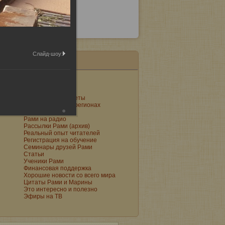
Слайд-шоу:
Подарки Рами
Поздравления
Поют святые
Практические советы
Представители в регионах
Притчи
Рами на радио
Рассылки Рами (архив)
Реальный опыт читателей
Регистрация на обучение
Семинары друзей Рами
Статьи
Ученики Рами
Финансовая поддержка
Хорошие новости со всего мира
Цитаты Рами и Марины
Это интересно и полезно
Эфиры на ТВ