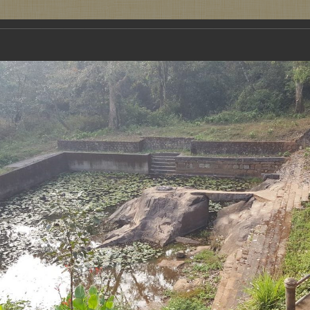
Новости
Аудио
Видео
Обучение
Говорят, как встретишь Новый год, так и проведешь. У меня не пропадает надежда ста
тах. Читать подробнее: http://www.bleckt.com/publication/blog/22089.html