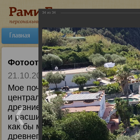
34
из
34
Главная
Об авторе
Новости
Ауди
Фотоотчет из божественной И
21.10.2017
Мое почтение! Я сейчас готовлю
центральную и северную Италию,
древние церкви и монастыри, кот
и расширяет кругозор. Хотя, на м
как бы мы не восхищались средн
древнего Востока во многом глуб