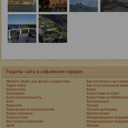
Разделы сайта в алфавитном порядке:
Mentor's Studio для детей и подростков
Как построить счастливу
Аудио-книги
Как стать реальным муж
Библиотека
Книги
Биография
Книги Рами на Ozon
Благотворительность
Книги Рами на Wildberrie
Блог
Консультации
Вакансии
Лекции
Ведическая астропсихология
Лунный календарь
Видео-тренинги
Марина Блект
Вопрос-ответ
Международная Академи
Восточная психология
Международная Академи
Дети
Музыка