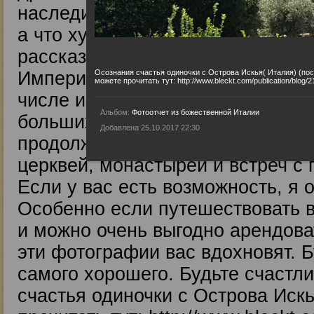
наследия, но я не хотел бы пров
а что хуже. Просто это другое в
рассказывали про древний народ
Империи. Сейчас здесь живет оч
Осознания счастья одиночки с Острова Искья( Италия) (пос
можете прочитать тут: http://www.bleckt.com/publication/blog/2
числе и наших русских соотечест
Альбом:
Фотоотчет из божественной Италии
больших городах становится мно
Добавлена 25.10.2017 22:30
продолжается, и мы получили бо
церквей, монастырей и встреч с
Если у вас есть возможность, я
Особенно если путешествовать во
и можно очень выгодно арендова
эти фотографии вас вдохновят. 
самого хорошего. Будьте счастл
счастья одиночки с Острова Искь