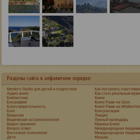
Разделы сайта в алфавитном порядке:
Mentor's Studio для детей и подростков
Как построить счастливу
Аудио-книги
Как стать реальным муж
Библиотека
Книги
Биография
Книги Рами на Ozon
Благотворительность
Книги Рами на Wildberrie
Блог
Консультации
Вакансии
Лекции
Ведическая астропсихология
Лунный календарь
Видео-тренинги
Марина Блект
Вопрос-ответ
Международная Академи
Восточная психология
Международная Академи
Дети
Музыка