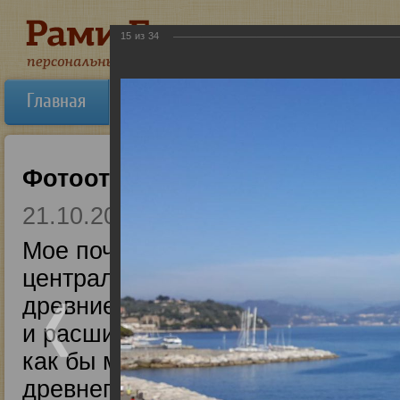
15
из
34
Главная
Об авторе
Новости
Ауди
Фотоотчет из божественной И
21.10.2017
Мое почтение! Я сейчас готовлю
центральную и северную Италию,
древние церкви и монастыри, кот
и расширяет кругозор. Хотя, на м
как бы мы не восхищались средн
древнего Востока во многом глуб