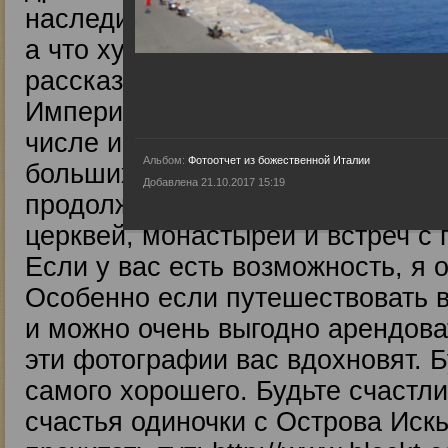
наследия, но я не хотел бы пров
а что хуже. Просто это другое в
рассказывали про древний народ
Империи. Сейчас здесь живет оч
числе и наших русских соотечест
Альбом:
Фотоотчет из божественной Италии
больших городах становится мно
Добавлена 21.10.2017 15:19
продолжается, и мы получили бо
церквей, монастырей и встреч с
Если у вас есть возможность, я
Особенно если путешествовать во
и можно очень выгодно арендова
эти фотографии вас вдохновят. 
самого хорошего. Будьте счастл
счастья одиночки с Острова Искь