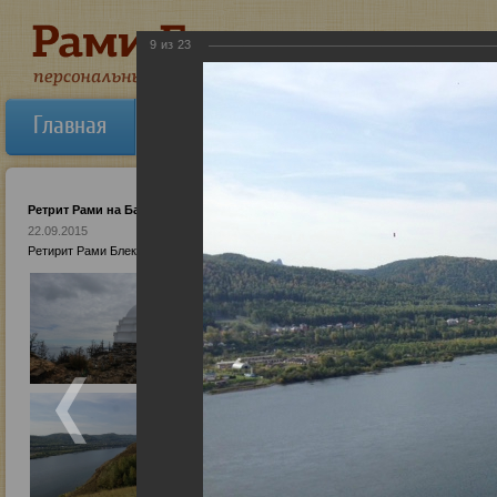
9
из
23
Главная
Об авторе
Новости
Ауди
Ретрит Рами на Байкале
22.09.2015
Ретирит Рами Блекта на Байкале: бизнес-курс, сентябрь 2015. Аудио-записи лекций 