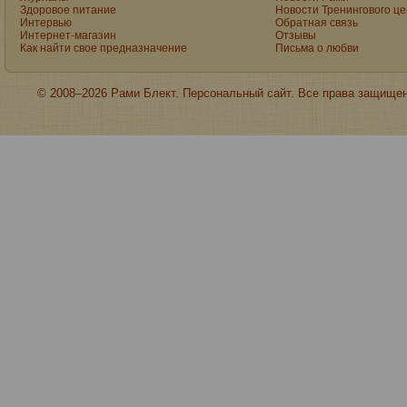
Здоровое питание
Новости Тренингового ц
Интервью
Обратная связь
Интернет-магазин
Отзывы
Как найти свое предназначение
Письма о любви
© 2008–2026 Рами Блект. Персональный сайт. Все права защище