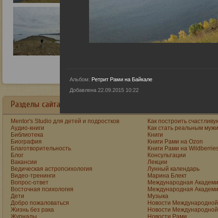
Альбом:
Ретрит Рами на Байкале
Добавлена 22.09.2015 10:22
Разделы сайта в алфавитном порядке:
Mentor's Studio для детей и подростков
Как построить счастливу
Аудио-книги
Как стать реальным муж
Библиотека
Книги
Биография
Книги Рами на Ozon
Благотворительность
Книги Рами на Wildberrie
Блог
Консультации
Вакансии
Лекции
Ведическая астропсихология
Лунный календарь
Видео-тренинги
Марина Блект
Вопрос-ответ
Международная Академи
Восточная психология
Международная Академи
Дети
Музыка
Добро пожаловаться
Новости Международной 
Жизнь без рака
Новости Международной 
Журналы
Новости Рами