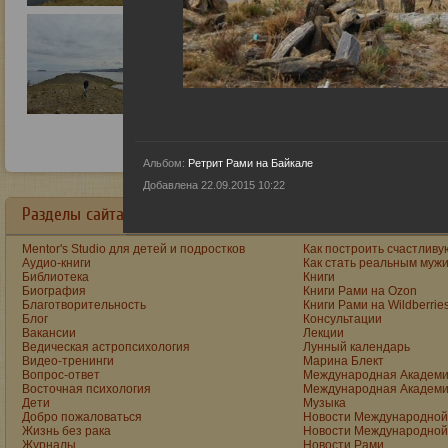
Альбом:
Ретрит Рами на Байкале
Добавлена 22.09.2015 10:22
Разделы сайта в алфавитном порядке:
Mentor's Studio для детей и подростков
Как построить счастливу
Аудио-книги
Как стать реальным муж
Библиотека
Книги
Биография
Книги Рами на Ozon
Благотворительность
Книги Рами на Wildberrie
Блог
Консультации
Вакансии
Лекции
Ведическая астропсихология
Лунный календарь
Видео-тренинги
Марина Блект
Вопрос-ответ
Международная Академи
Восточная психология
Международная Академи
Дети
Музыка
Добро пожаловаться
Новости Международной 
Жизнь без рака
Новости Международной 
Журналы
Новости Рами