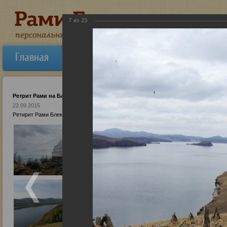
7
из
23
Главная
Об авторе
Новости
Ауди
Ретрит Рами на Байкале
22.09.2015
Ретирит Рами Блекта на Байкале: бизнес-курс, сентябрь 2015. Аудио-записи лекций 