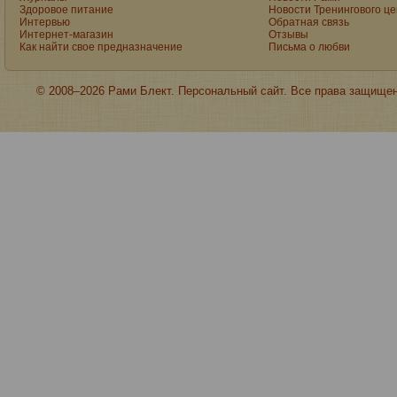
Здоровое питание
Новости Тренингового ц
Интервью
Обратная связь
Интернет-магазин
Отзывы
Как найти свое предназначение
Письма о любви
© 2008–2026 Рами Блект. Персональный сайт. Все права защище