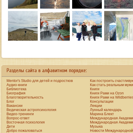
Разделы сайта в алфавитном порядке:
Mentor's Studio для детей и подростков
Как построить счастливу
Аудио-книги
Как стать реальным муж
Библиотека
Книги
Биография
Книги Рами на Ozon
Благотворительность
Книги Рами на Wildberrie
Блог
Консультации
Вакансии
Лекции
Ведическая астропсихология
Лунный календарь
Видео-тренинги
Марина Блект
Вопрос-ответ
Международная Академи
Восточная психология
Международная Академи
Дети
Музыка
Добро пожаловаться
Новости Международной 