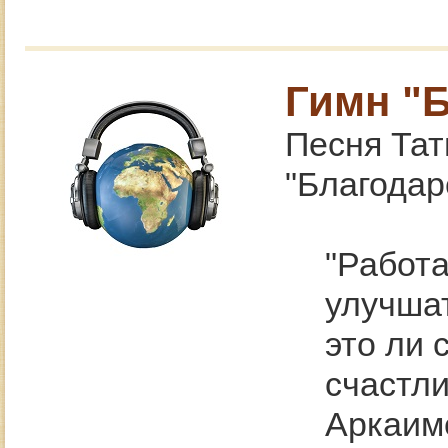
Гимн "
Песня Тат
"Благодар
"Работа
улучшат
это ли 
счастли
Аркаиме