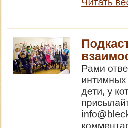
Читать ве
Подкас
взаимо
Рами отве
интимных 
дети, у ко
присылайт
info@blec
комментар