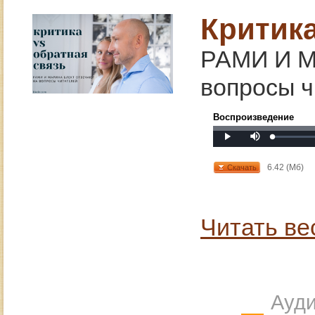
Критик
РАМИ И М
вопросы ч
Воспроизведение
Mute
Loaded
:
Progress
:
Play
0%
0%
6.42 (Мб)
Скачать
Читать ве
Ауди