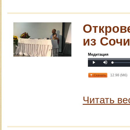
Откров
из Соч
Медитация
Mute
Loaded
:
Progress
:
Play
0%
0%
12.98 (Мб)
Скачать
Читать ве