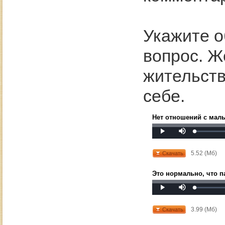
Укажите о
вопрос. Ж
жительств
себе.
Нет отношений с маль
Mute
Loaded
:
Progress
:
Play
0%
0%
5.52 (Мб)
Скачать
Это нормально, что п
Mute
Loaded
:
Progress
:
Play
0%
0%
3.99 (Мб)
Скачать