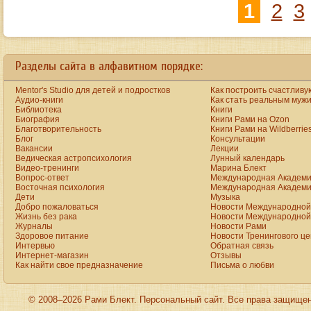
1
2
3
Разделы сайта в алфавитном порядке:
Mentor's Studio для детей и подростков
Как построить счастливу
Аудио-книги
Как стать реальным муж
Библиотека
Книги
Биография
Книги Рами на Ozon
Благотворительность
Книги Рами на Wildberrie
Блог
Консультации
Вакансии
Лекции
Ведическая астропсихология
Лунный календарь
Видео-тренинги
Марина Блект
Вопрос-ответ
Международная Академи
Восточная психология
Международная Академи
Дети
Музыка
Добро пожаловаться
Новости Международной 
Жизнь без рака
Новости Международной 
Журналы
Новости Рами
Здоровое питание
Новости Тренингового ц
Интервью
Обратная связь
Интернет-магазин
Отзывы
Как найти свое предназначение
Письма о любви
© 2008–2026 Рами Блект. Персональный сайт. Все права защище