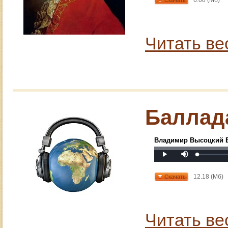
6.08 (Мб)
Скачать
Читать ве
Баллад
Владимир Высоцкий 
Mute
Loaded
:
Progress
:
Play
0%
0%
12.18 (Мб)
Скачать
Читать ве