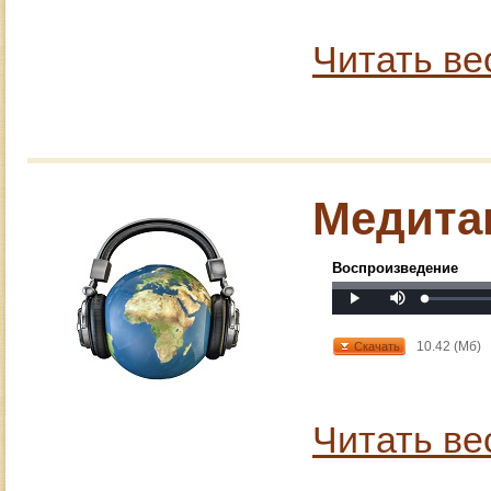
Читать ве
Медита
Воспроизведение
Mute
Loaded
:
Progress
:
Play
0%
0%
10.42 (Мб)
Скачать
Читать ве