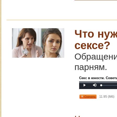
Что ну
сексе?
Обращени
парням.
Секс в юности. Сове
Mute
Loaded
:
Progress
:
Play
0%
0%
11.95 (Мб)
Скачать