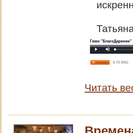
искренн
Татьян
Гимн "БлагоДарение"
Mute
Loaded
:
Progress
:
Play
0%
0%
9.78 (Мб)
Скачать
Читать ве
Времена