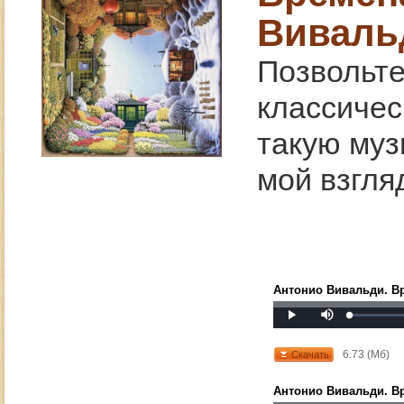
Виваль
Позвольт
классичес
такую муз
мой взгля
Антонио Вивальди. Вр
Mute
Loaded
:
Progress
:
Play
0%
0%
6.73 (Мб)
Скачать
Антонио Вивальди. Вр