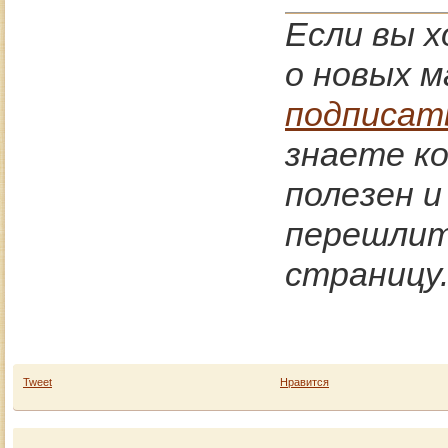
Если вы 
о новых м
подписат
знаете к
полезен 
перешлите
страницу
Tweet
Нравится