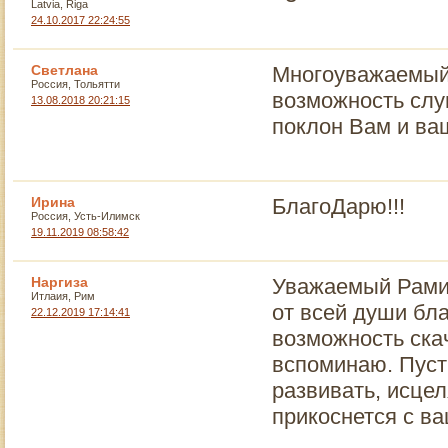
Latvia, Riga
24.10.2017 22:24:55
Светлана
Многоуважаемый
Россия, Тольятти
возможность слу
13.08.2018 20:21:15
поклон Вам и ва
Ирина
БлагоДарю!!!
Россия, Усть-Илимск
19.11.2019 08:58:42
Наргиза
Уважаемый Рами,
Итлаия, Рим
от всей души бл
22.12.2019 17:14:41
возможность ска
вспоминаю. Пуст
развивать, исцел
прикоснется с в