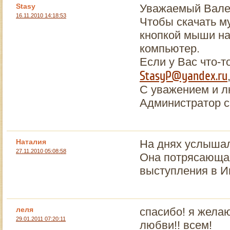
Stasy
Уважаемый Вале
16.11.2010 14:18:53
Чтобы скачать м
кнопкой мыши на
компьютер.
Если у Вас что-т
StasyP@yandex.ru
С уважением и 
Администратор с
Наталия
На днях услышал
27.11.2010 05:08:58
Она потрясающая
выступления в И
леля
спасибо! я жела
29.01.2011 07:20:11
любви!! всем!