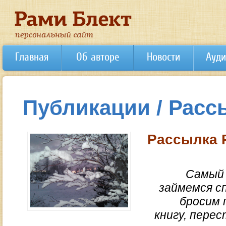
Главная
Об авторе
Новости
Ауди
Публикации / Расс
Рассылка 
Самый 
займемся с
бросим 
книгу, перес