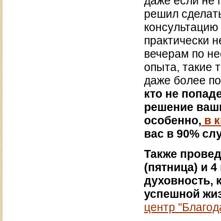
даже если не 
решил сделать 
консультацию 
практически н
вечерам по не
опыта, такие 
даже более п
кто не попад
решение ваши
особенно,
в к
вас в 90% сл
Также провед
(пятница) и 
духовность, 
успешной жиз
центр "Благод