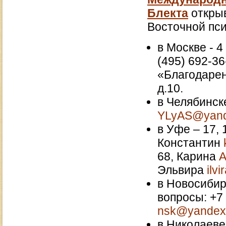
Блекта
открыв
Восточной пси
в Москве - 4
(495) 692-3
«Благодарен
д.10.
в Челябинске
YLyAS@yand
в Уфе – 17, 
Константин
68, Карина
Эльвира
ilv
в Новосибирс
вопросы: +7
nsk@yandex
в Николаеве 