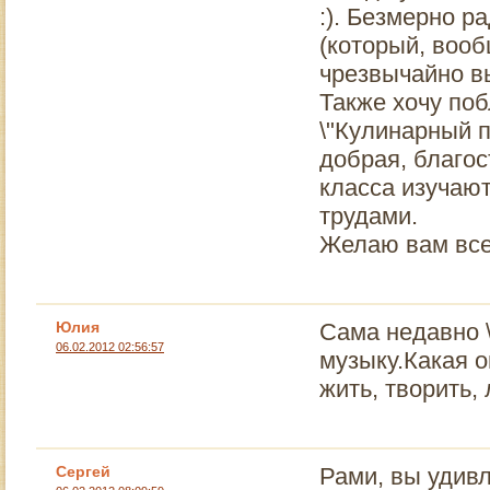
:). Безмерно р
(который, вооб
чрезвычайно в
Также хочу поб
\"Кулинарный п
добрая, благос
класса изучаю
трудами.
Желаю вам все
Юлия
Сама недавно \
06.02.2012 02:56:57
музыку.Какая о
жить, творить,
Сергей
Рами, вы удивл