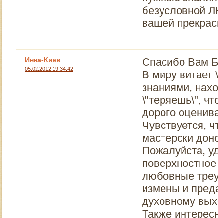
безусловной ЛЮ
вашей прекрас
Инна-Киев
Спасибо Вам Б
05.02.2012 19:34:42
В миру витает 
знаниями, нахо
\"теряешь\", чт
дорого оценива
Чувствуется, 
мастерски дон
Пожалуйста, у
поверхностное
любовные треу
измены и пред
духовному выхо
Также интерес