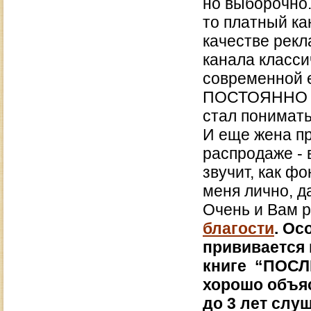
но выборочно. 
то платный ка
качестве рекл
канала класси
современной е
ПОСТОЯННО 
стал понимать
И еще жена пр
распродаже - 
звучит, как ф
меня лично, д
Очень и Вам 
благости
. Ос
прививается 
книге “ПОСЛ
хорошо объяс
до 3 лет слу