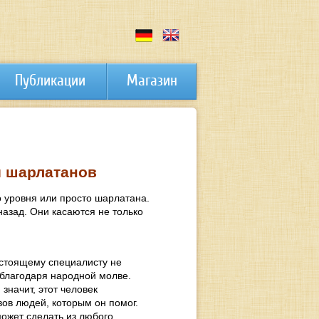
Публикации
Магазин
и шарлатанов
 уровня или просто шарлатана.
назад. Они касаются не только
настоящему специалисту не
 благодаря народной молве.
значит, этот человек
вов людей, которым он помог.
ожет сделать из любого