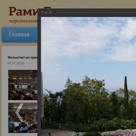
7
из
10
Главная
Об авторе
Новости
Ауди
Фотоотчет из тренинга в Сочи (июнь 2018)
07.07.2018