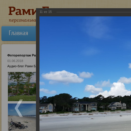
11
из
15
Главная
Об авторе
Новости
Ауди
Фоторепортаж Рами из Южной Каролины
01.06.2018
Аудио-блог Рами Блекта от 1 июня 2018 Открытие прекрасной Южной Каролины (