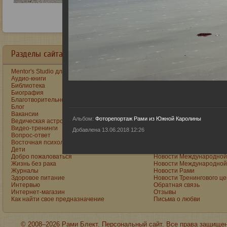
Разделы сайта в алфавитном порядке:
Mentor's Studio для детей и подростков
Как построить счастливу
Аудио-книги
Как стать реальным муж
Библиотека
Книги
Биография
Книги Рами на Ozon
Благотворительность
Книги Рами на Wildberrie
Блог
Консультации
Вакансии
Лекции
Альбом:
Фоторепортаж Рами из Южной Каролины
Ведическая астропсихология
Лунный календарь
Видео-тренинги
Марина Блект
Добавлена 13.06.2018 12:26
Вопрос-ответ
Международная Академи
Восточная психология
Международная Академи
Дети
Музыка
Добро пожаловаться
Новости Международной 
Жизнь без рака
Новости Международной 
Журналы
Новости Рами
Здоровое питание
Новости Тренингового ц
Интервью
Обратная связь
Интернет-магазин
Отзывы
Как найти свое предназначение
Письма о любви
© 2008–2026 Рами Блект. Персональный сайт. Все права защище